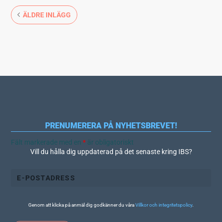
ÄLDRE INLÄGG
PRENUMERERA PÅ NYHETSBREVET!
Fält markerade med en
*
är obligatoriskt
Vill du hålla dig uppdaterad på det senaste kring IBS?
Genom att klicka på anmäl dig godkänner du våra
Villkor och integritetspolicy
.