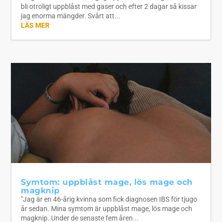
bli otroligt uppblåst med gaser och efter 2 dagar så kissar
jag enorma mängder. Svårt att...
LÄS MER
Symtom: uppblåst mage, lös mage och
magknip
"Jag är en 46-årig kvinna som fick diagnosen IBS för tjugo
år sedan. Mina symtom är uppblåst mage, lös mage och
magknip. Under de senaste fem åren...