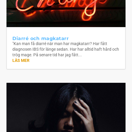
Diarré och magkatarr
"Kan man få diarré när man har magkatarr? Har fått
diagnosen IBS för länge sedan. Har har alltid haft hård och
trög mage. På senare tid har jag fått...
LÄS MER