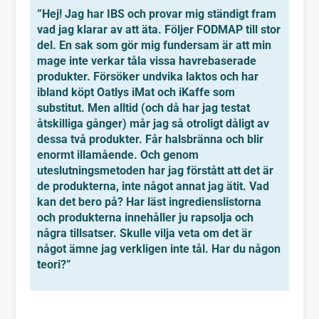
”Hej! Jag har IBS och provar mig ständigt fram
vad jag klarar av att äta. Följer FODMAP till stor
del. En sak som gör mig fundersam är att min
mage inte verkar tåla vissa havrebaserade
produkter. Försöker undvika laktos och har
ibland köpt Oatlys iMat och iKaffe som
substitut. Men alltid (och då har jag testat
åtskilliga gånger) mår jag så otroligt dåligt av
dessa två produkter. Får halsbränna och blir
enormt illamående. Och genom
uteslutningsmetoden har jag förstått att det är
de produkterna, inte något annat jag ätit. Vad
kan det bero på? Har läst ingredienslistorna
och produkterna innehåller ju rapsolja och
några tillsatser. Skulle vilja veta om det är
något ämne jag verkligen inte tål. Har du någon
teori?”