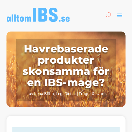
Havrebaserade
produkter
skonsamma för
en IBS-mage?
av
Lena Böhn, Leg. Dietist
|
Frågor & svar