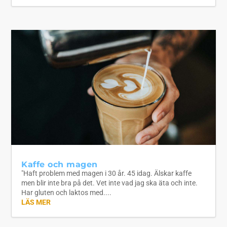
Kaffe och magen
"Haft problem med magen i 30 år. 45 idag. Älskar kaffe
men blir inte bra på det. Vet inte vad jag ska äta och inte.
Har gluten och laktos med....
LÄS MER