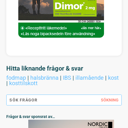
Hitta liknande frågor & svar
fodmap
|
halsbränna
|
IBS
|
illamående
|
kost
|
kosttilskott
Frågor & svar sponsrat av…