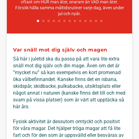
oftast om HUR man äter, snarare än VAD man äter.
Försök hålla samma måltidsrutiner varje dag, även under
jul och nyår.
Var snäll mot dig själv och magen
Så här i juletid ska du passa på att vara lite extra
snäll mot dig själv och din mage. Även om det är
”mycket nu” så kan exempelvis en kort promenad
öka välbefinnandet. Kanske finns det en isbana,
skidspår, skidbacke, pulkabacke, utsiktsplats eller
något annat i naturen (kanske finns det till och med
svam på vissa platser) som är värt att upptäcka så
här års.
Fysisk aktivitet är dessutom omtyckt och positivt
för våra magar. Det hjälper tröga magar att få lite
fart och för den som är uppsvälld eller besväras av