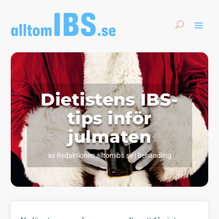
Dietistens IBS-
tips inför
julmaten
av
Redaktionen alltomibs.se
|
Behandling