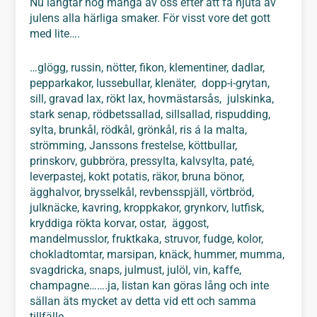
Nu längtar nog många av oss efter att få njuta av
julens alla härliga smaker. För visst vore det gott
med lite….
…glögg, russin, nötter, fikon, klementiner, dadlar,
pepparkakor, lussebullar, klenäter, dopp-i-grytan,
sill, gravad lax, rökt lax, hovmästarsås, julskinka,
stark senap, rödbetssallad, sillsallad, rispudding,
sylta, brunkål, rödkål, grönkål, ris á la malta,
strömming, Janssons frestelse, köttbullar,
prinskorv, gubbröra, pressylta, kalvsylta, paté,
leverpastej, kokt potatis, räkor, bruna bönor,
ägghalvor, brysselkål, revbensspjäll, vörtbröd,
julknäcke, kavring, kroppkakor, grynkorv, lutfisk,
kryddiga rökta korvar, ostar, äggost,
mandelmusslor, fruktkaka, struvor, fudge, kolor,
chokladtomtar, marsipan, knäck, hummer, mumma,
svagdricka, snaps, julmust, julöl, vin, kaffe,
champagne…….ja, listan kan göras lång och inte
sällan äts mycket av detta vid ett och samma
tillfälle.