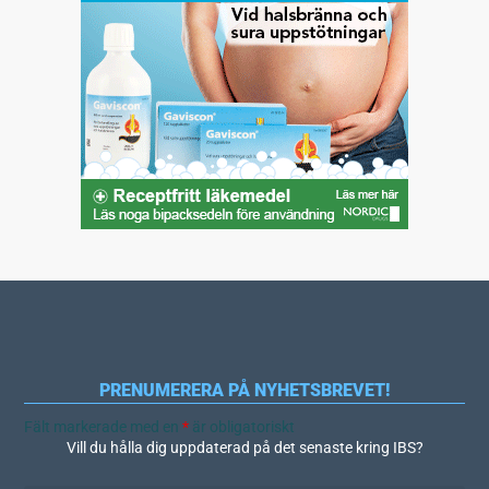
PRENUMERERA PÅ NYHETSBREVET!
Fält markerade med en
*
är obligatoriskt
Vill du hålla dig uppdaterad på det senaste kring IBS?