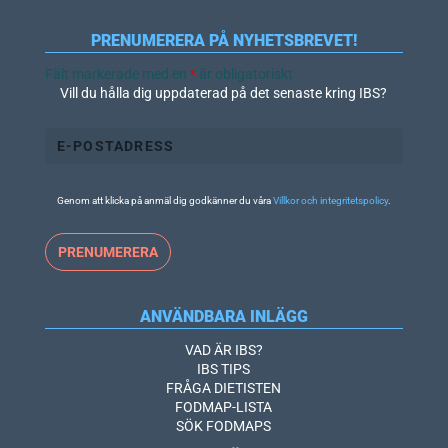
PRENUMERERA PÅ NYHETSBREVET!
Fält markerade med en
*
är obligatoriskt
Vill du hålla dig uppdaterad på det senaste kring IBS?
Genom att klicka på anmäl dig godkänner du våra
Villkor och integritetspolicy
.
ANVÄNDBARA INLÄGG
VAD ÄR IBS?
IBS TIPS
FRÅGA DIETISTEN
FODMAP-LISTA
SÖK FODMAPS