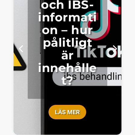
och IBS-
informati
on – hur
pålitligt
är
innehålle
t?
LÄS MER