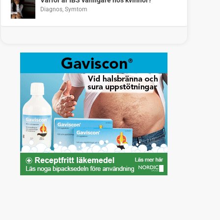
Diagnos
,
Symtom