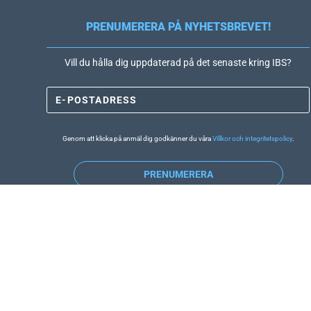
PRENUMERERA PÅ NYHETSBREVET!
Vill du hålla dig uppdaterad på det senaste kring IBS?
Genom att klicka på anmäl dig godkänner du våra
Villkor och integritetspolicy
.