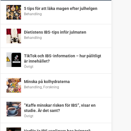
5 tips för att läka magen efter julhelgen
Behandling
Dietistens IBS-tips inför julmaten
Behandling
TikTok och IBS-information – hur pålitligt
är innehållet?
Övrigt
Minska på kolhydraterna
Behandling
,
Forskning
”Kaffe minskar risken för IBS”, visar en
studie. Är det sant?
Övrigt
Varför är IBS vanligare hos kvinnor?