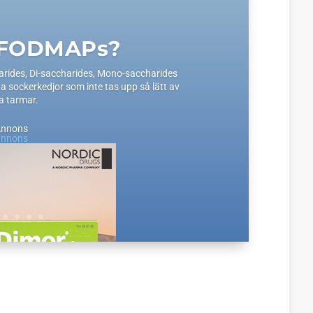
 FODMAPs?
ides, Di-saccharides, Mono-saccharides
a sockerkedjor som inte tas upp så lätt av
a tarmar.
Annons
annons