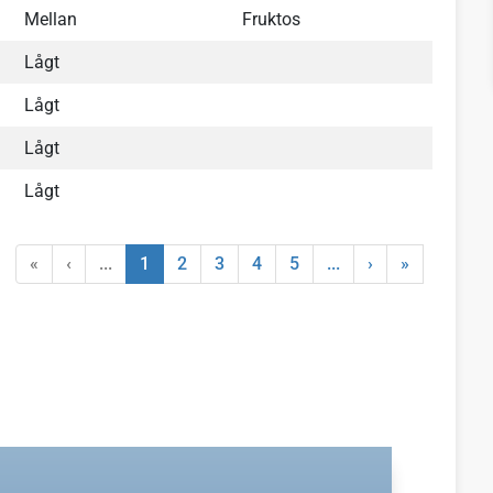
Mellan
Fruktos
Lågt
Lågt
Lågt
Lågt
«
‹
...
1
2
3
4
5
...
›
»