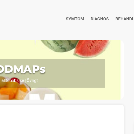
SYMTOM
DIAGNOS
BEHANDL
FODMAPs
 alltomibs.se
|
Övrigt