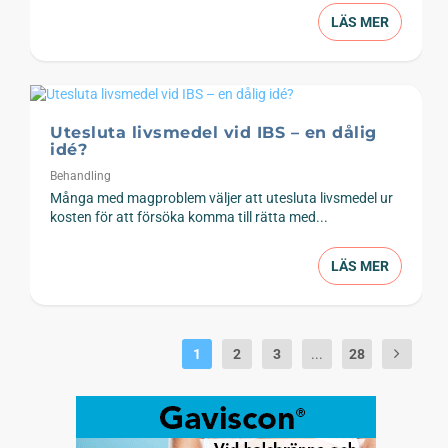
LÄS MER
Utesluta livsmedel vid IBS – en dålig
idé?
Behandling
Många med magproblem väljer att utesluta livsmedel ur
kosten för att försöka komma till rätta med...
LÄS MER
1
2
3
...
28