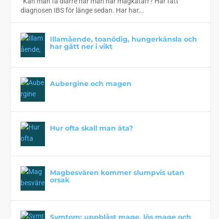
”Kan man få diarré när man har magkatarr? Har fått
diagnosen IBS för länge sedan. Har har...
Illamående, toanödig, hungerkänsla och
har gått ner i vikt
Aubergine och magen
Hur ofta skall man äta?
Magbesvären kommer slumpvis utan
orsak
Symtom: uppblåst mage, lös mage och