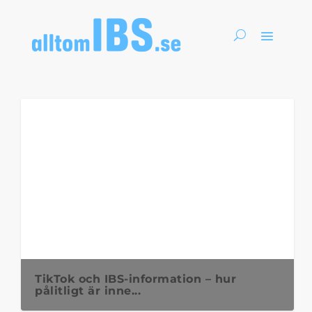
TikTok och IBS-information – hur
pålitligt är inne...