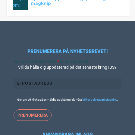
magknip
PRENUMERERA PÅ NYHETSBREVET!
Fält markerade med en
*
är obligatoriskt
Vill du hålla dig uppdaterad på det senaste kring IBS?
Genom att klicka på anmäl dig godkänner du våra
Villkor och integritetspolicy
.
ANVÄNDBARA INLÄGG