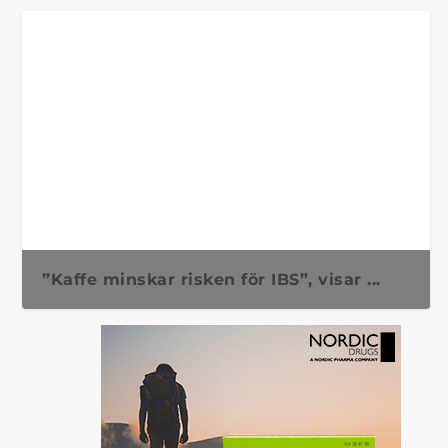
”Kaffe minskar risken för IBS”, visar ...