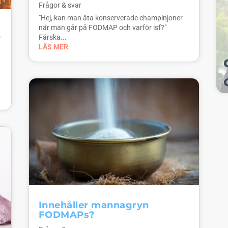
Frågor & svar
"Hej, kan man äta konserverade champinjoner
när man går på FODMAP och varför isf?"
?
Färska...
LÄS MER
Innehåller mannagryn
FODMAPs?