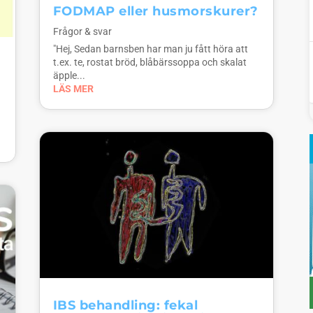
FODMAP eller husmorskurer?
Frågor & svar
"Hej, Sedan barnsben har man ju fått höra att
t.ex. te, rostat bröd, blåbärssoppa och skalat
äpple...
LÄS MER
IBS behandling: fekal