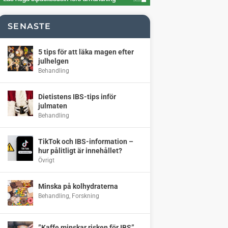
SENASTE
5 tips för att läka magen efter
julhelgen
Behandling
Dietistens IBS-tips inför
julmaten
Behandling
TikTok och IBS-information –
hur pålitligt är innehållet?
Övrigt
Minska på kolhydraterna
Behandling
,
Forskning
”Kaffe minskar risken för IBS”,