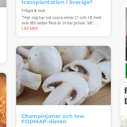
transplantation i Sverige?
Frågor & svar
""Hej! Jag har två vuxna söner 21 och 18, med
svår IBS sedan flera år. Vi har prövat "allt"....
LÄS MER
Champinjoner och low
FODMAP-dieten