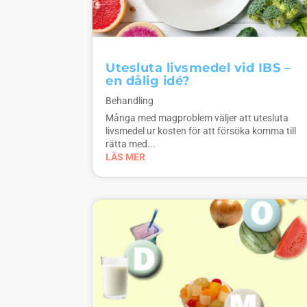
Utesluta livsmedel vid IBS –
en dålig idé?
Behandling
Många med magproblem väljer att utesluta
livsmedel ur kosten för att försöka komma till
rätta med...
LÄS MER