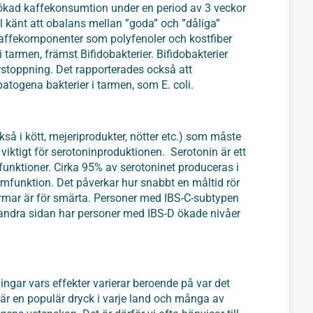
tt ökad kaffekonsumtion under en period av 3 veckor
 känt att obalans mellan ”goda” och ”dåliga”
. Kaffekomponenter som polyfenoler och kostfiber
i tarmen, främst Bifidobakterier. Bifidobakterier
rstoppning. Det rapporterades också att
atogena bakterier i tarmen, som E. coli.
kså i kött, mejeriprodukter, nötter etc.) som måste
 viktigt för serotoninproduktionen. Serotonin är ett
unktioner. Cirka 95% av serotoninet produceras i
rmfunktion. Det påverkar hur snabbt en måltid rör
armar är för smärta. Personer med IBS-C-subtypen
å andra sidan har personer med IBS-D ökade nivåer
ingar vars effekter varierar beroende på var det
 är en populär dryck i varje land och många av