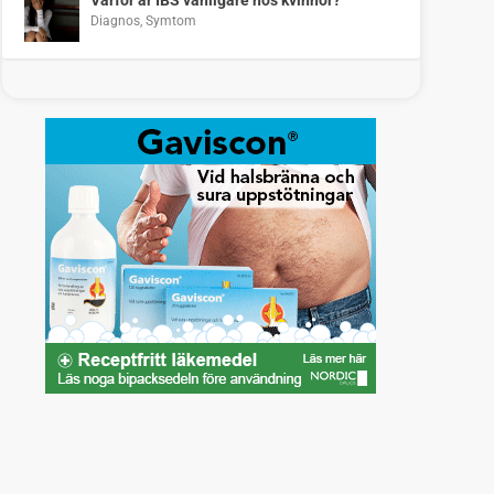
Diagnos
,
Symtom