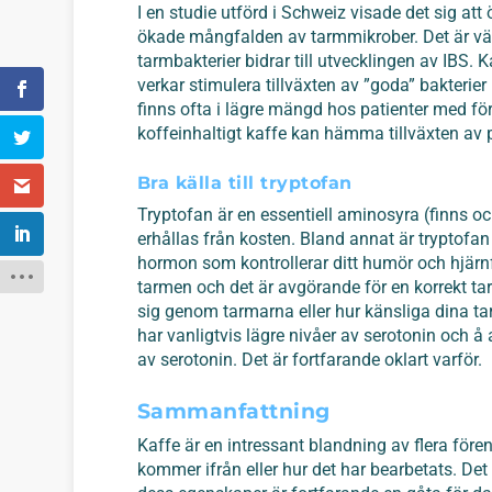
I en studie utförd i Schweiz visade det sig a
ökade mångfalden av tarmmikrober. Det är väl
tarmbakterier bidrar till utvecklingen av IBS
verkar stimulera tillväxten av ”goda” bakterier 
finns ofta i lägre mängd hos patienter med fö
koffeinhaltigt kaffe kan hämma tillväxten av p
Bra källa till tryptofan
Tryptofan är en essentiell aminosyra (finns oc
erhållas från kosten. Bland annat är tryptofan
hormon som kontrollerar ditt humör och hjärnf
tarmen och det är avgörande för en korrekt ta
sig genom tarmarna eller hur känsliga dina t
har vanligtvis lägre nivåer av serotonin och 
av serotonin. Det är fortfarande oklart varför.
Sammanfattning
Kaffe är en intressant blandning av flera fören
kommer ifrån eller hur det har bearbetats. Det