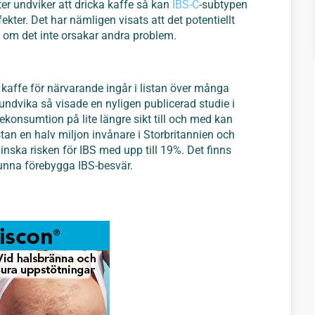
ter undviker att dricka kaffe så kan
IBS-C
-subtypen
kter. Det har nämligen visats att det potentiellt
ra om det inte orsakar andra problem.
?
 kaffe för närvarande ingår i listan över många
undvika så visade en nyligen publicerad studie i
ekonsumtion på lite längre sikt till och med kan
tan en halv miljon invånare i Storbritannien och
inska risken för IBS med upp till 19%. Det finns
 kunna förebygga IBS-besvär.