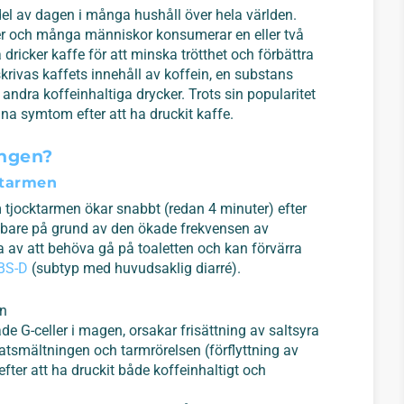
el av dagen i många hushåll över hela världen.
er och många människor konsumerar en eller två
a dricker kaffe för att minska trötthet och förbättra
krivas kaffets innehåll av koffein, en substans
 andra koffeinhaltiga drycker. Trots sin popularitet
ina symtom efter att ha druckit kaffe.
ingen?
cktarmen
m tjocktarmen ökar snabbt (redan 4 minuter) efter
abbare på grund av den ökade frekvensen av
la av att behöva gå på toaletten och kan förvärra
BS-D
(subtyp med huvudsaklig diarré).
in
e G-celler i magen, orsakar frisättning av saltsyra
smältningen och tarmrörelsen (förflyttning av
ter att ha druckit både koffeinhaltigt och