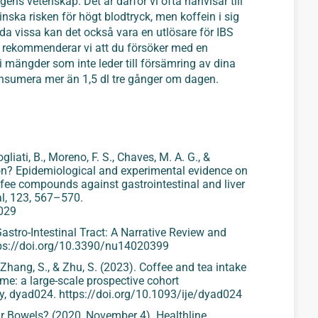
ens vetenskap. Det är därför vi ofta hänvisar till
nska risken för högt blodtryck, men koffein i sig
da vissa kan det också vara en utlösare för IBS
et rekommenderar vi att du försöker med en
i mängder som inte leder till försämring av dina
sumera mer än 1,5 dl tre gånger om dagen.
liati, B., Moreno, F. S., Chaves, M. A. G., &
tion? Epidemiological and experimental evidence on
offee compounds against gastrointestinal and liver
l
,
123
, 567–570.
.029
Gastro-Intestinal Tract: A Narrative Review and
ttps://doi.org/10.3390/nu14020399
., Zhang, S., & Zhu, S. (2023). Coffee and tea intake
ome: a large-scale prospective cohort
y
, dyad024. https://doi.org/10.1093/ije/dyad024
ur Bowels?
(2020, November 4). Healthline.