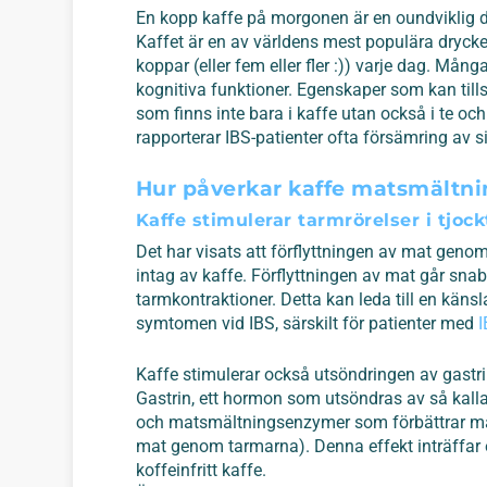
En kopp kaffe på morgonen är en oundviklig d
Kaffet är en av världens mest populära dryck
koppar (eller fem eller fler :)) varje dag. Mång
kognitiva funktioner. Egenskaper som kan tills
som finns inte bara i kaffe utan också i te och
rapporterar IBS-patienter ofta försämring av s
Hur påverkar kaffe matsmältn
Kaffe stimulerar tarmrörelser i tjo
Det har visats att förflyttningen av mat geno
intag av kaffe. Förflyttningen av mat går sn
tarmkontraktioner. Detta kan leda till en käns
symtomen vid IBS, särskilt för patienter med
I
Kaffe stimulerar också utsöndringen av gastr
Gastrin, ett hormon som utsöndras av så kallad
och matsmältningsenzymer som förbättrar mat
mat genom tarmarna). Denna effekt inträffar ef
koffeinfritt kaffe.