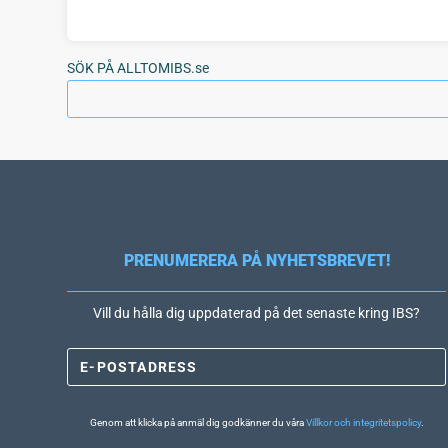
SÖK PÅ ALLTOMIBS.se
PRENUMERERA PÅ NYHETSBREVET!
Vill du hålla dig uppdaterad på det senaste kring IBS?
Genom att klicka på anmäl dig godkänner du våra
Villkor och integritetspolicy
.