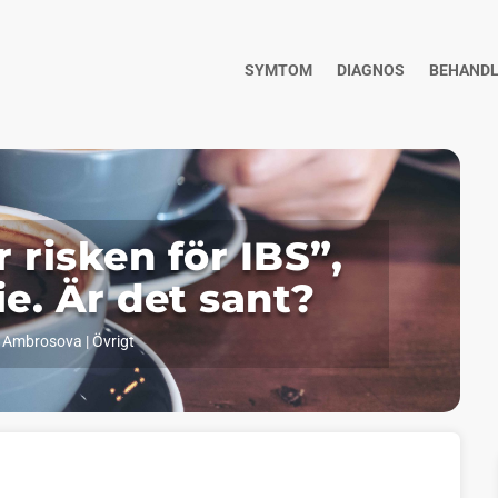
SYMTOM
DIAGNOS
BEHANDL
 risken för IBS”,
ie. Är det sant?
 Ambrosova
|
Övrigt