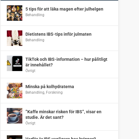
5 tips för att läka magen efter julhelgen
Behandling
Dietistens IBS-tips inför julmaten
Behandling
TikTok och IBS-information – hur pålitligt
är innehållet?
Övrigt
Minska på kolhydraterna
Behandling
,
Forskning
”Kaffe minskar risken för IBS”, visar en
studie. Är det sant?
Övrigt
Varför är IBS vanligare hos kvinnor?