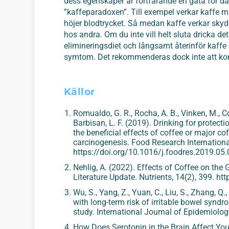
dess egenskaper är fortfarande en gåta för dag
”kaffeparadoxen”. Till exempel verkar kaffe mi
höjer blodtrycket. Så medan kaffe verkar skyd
hos andra. Om du inte vill helt sluta dricka d
elimineringsdiet och långsamt återinför kaffe 
symtom. Det rekommenderas dock inte att kon
Källor
Romualdo, G. R., Rocha, A. B., Vinken, M., Cog
Barbisan, L. F. (2019). Drinking for protec
the beneficial effects of coffee or major c
carcinogenesis.
Food Research Internationa
https://doi.org/10.1016/j.foodres.2019.05
Nehlig, A. (2022). Effects of Coffee on the 
Literature Update.
Nutrients
,
14
(2), 399. h
Wu, S., Yang, Z., Yuan, C., Liu, S., Zhang, Q
with long-term risk of irritable bowel syndr
study.
International Journal of Epidemiolog
How Does Serotonin in the Brain Affect Yo