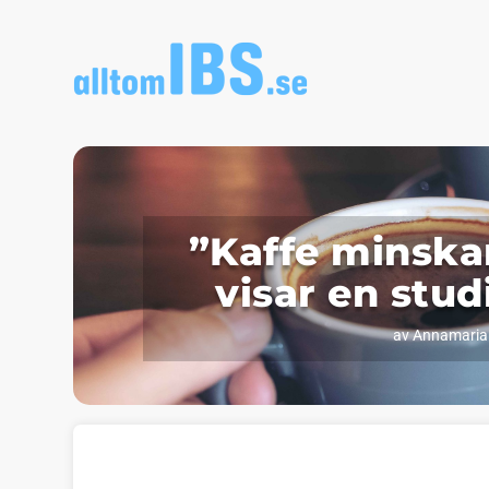
”Kaffe minskar
visar en stud
av
Annamaria