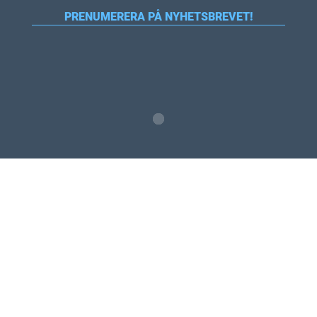
PRENUMERERA PÅ NYHETSBREVET!
ANVÄNDBARA INLÄGG
VAD ÄR IBS?
IBS TIPS
FRÅGA DIETISTEN
FODMAP-LISTA
SÖK FODMAPS