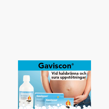
Vad kan du egentligen om IBS? Nu kan du testa
dina IBS-kunskaper i vårt quiz och direkt se hur
många rätt du får. Kanske är du en riktig IBS-expert
- gör vårt quiz och utmana dina vänner! Klicka här...