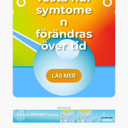
symtome
n
förändras
över tid
LÄS MER
annons