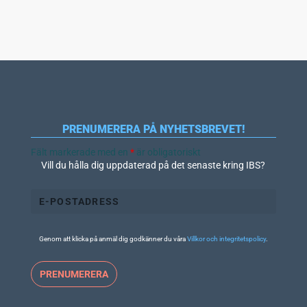
PRENUMERERA PÅ NYHETSBREVET!
Fält markerade med en
*
är obligatoriskt
Vill du hålla dig uppdaterad på det senaste kring IBS?
Genom att klicka på anmäl dig godkänner du våra
Villkor och integritetspolicy
.