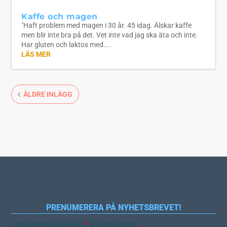
Kaffe och magen
"Haft problem med magen i 30 år. 45 idag. Älskar kaffe
men blir inte bra på det. Vet inte vad jag ska äta och inte.
Har gluten och laktos med....
LÄS MER
ÄLDRE INLÄGG
PRENUMERERA PÅ NYHETSBREVET!
Fält markerade med en
*
är obligatoriskt