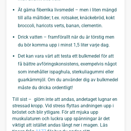
Ät gärna fiberrika livsmedel – men i liten mängd
till alla måltider; t.ex. rotsaker, knäckebröd, kokt
broccoli, haricots verts, banan, clementin.
Drick vatten – framförallt när du är törstig men
du bör komma upp i minst 1,5 liter varje dag.
Det kan vara värt att testa ett bulkmedel för att
få bättre avföringskonsistens, exempelvis något
som innehåller ispaghula, sterkuliagummi eller
guarkärnmjöl. Om du använder dig av bulkmedel
måste du dricka ordentligt!
Till sist – glöm inte att andas, andetaget lugnar en
stressad kropp. Vid stress flyttas andningen upp i
bröstet och blir ytligare. För att mjuka upp
muskulaturen och luckra upp spänningar är det
viktigt att istället andas långt ner i magen. Läs