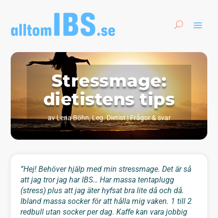
Stressmage:
dietistens tips
av
Lena Böhn, Leg. Dietist
|
Frågor & svar
”Hej! Behöver hjälp med min stressmage. Det är så
att jag tror jag har IBS… Har massa tentaplugg
(stress) plus att jag äter hyfsat bra lite då och då.
Ibland massa socker för att hålla mig vaken. 1 till 2
redbull utan socker per dag. Kaffe kan vara jobbig