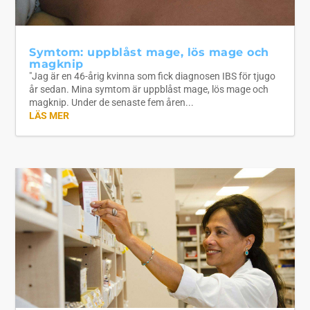
Symtom: uppblåst mage, lös mage och
magknip
"Jag är en 46-årig kvinna som fick diagnosen IBS för tjugo
år sedan. Mina symtom är uppblåst mage, lös mage och
magknip. Under de senaste fem åren...
LÄS MER