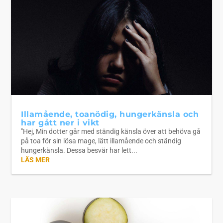
Illamående, toanödig, hungerkänsla och
har gått ner i vikt
"Hej, Min dotter går med ständig känsla över att behöva gå
på toa för sin lösa mage, lätt illamående och ständig
hungerkänsla. Dessa besvär har lett...
LÄS MER