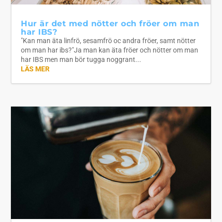
Hur är det med nötter och fröer om man
har IBS?
"Kan man äta linfrö, sesamfrö oc andra fröer, samt nötter
om man har ibs?"Ja man kan äta fröer och nötter om man
har IBS men man bör tugga noggrant...
LÄS MER