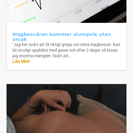
Magbesvären kommer slumpvis utan
orsak
"Jag har svårt att få riktigt grepp om mina magbesvär. Kan
bli otroligt uppblåst med gaser och efter 2 dagar så kissar
jag enorma mängder. Svårt att...
LÄS MER