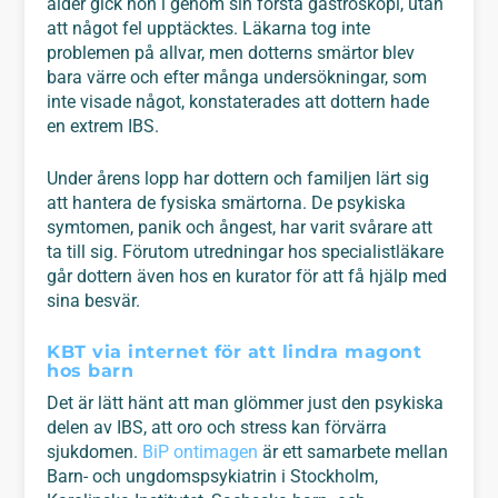
ålder gick hon i genom sin första gastroskopi, utan
att något fel upptäcktes. Läkarna tog inte
problemen på allvar, men dotterns smärtor blev
bara värre och efter många undersökningar, som
inte visade något, konstaterades att dottern hade
en extrem IBS.
Under årens lopp har dottern och familjen lärt sig
att hantera de fysiska smärtorna. De psykiska
symtomen, panik och ångest, har varit svårare att
ta till sig. Förutom utredningar hos specialistläkare
går dottern även hos en kurator för att få hjälp med
sina besvär.
KBT via internet för att lindra magont
hos barn
Det är lätt hänt att man glömmer just den psykiska
delen av IBS, att oro och stress kan förvärra
sjukdomen.
BiP ontimagen
är ett samarbete mellan
Barn- och ungdomspsykiatrin i Stockholm,