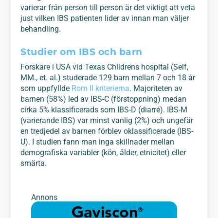
varierar från person till person är det viktigt att veta
just vilken IBS patienten lider av innan man väljer
behandling.
Studier om IBS och barn
Forskare i USA vid Texas Childrens hospital (Self,
MM., et. al.) studerade 129 barn mellan 7 och 18 år
som uppfyllde
Rom II kriterierna
. Majoriteten av
barnen (58%) led av IBS-C (förstoppning) medan
cirka 5% klassificerads som IBS-D (diarré). IBS-M
(varierande IBS) var minst vanlig (2%) och ungefär
en tredjedel av barnen förblev oklassificerade (IBS-
U). I studien fann man inga skillnader mellan
demografiska variabler (kön, ålder, etnicitet) eller
smärta.
Annons