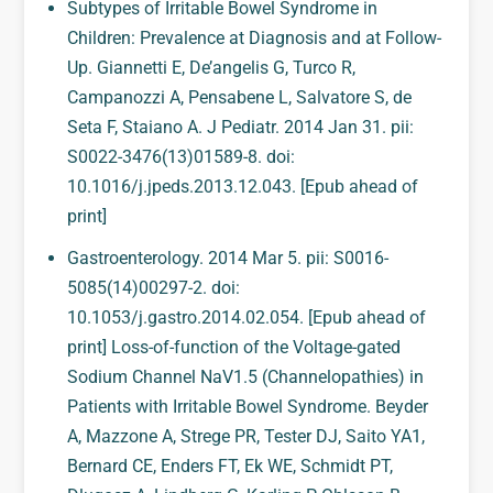
Subtypes of Irritable Bowel Syndrome in
Children: Prevalence at Diagnosis and at Follow-
Up. Giannetti E, De’angelis G, Turco R,
Campanozzi A, Pensabene L, Salvatore S, de
Seta F, Staiano A. J Pediatr. 2014 Jan 31. pii:
S0022-3476(13)01589-8. doi:
10.1016/j.jpeds.2013.12.043. [Epub ahead of
print]
Gastroenterology. 2014 Mar 5. pii: S0016-
5085(14)00297-2. doi:
10.1053/j.gastro.2014.02.054. [Epub ahead of
print] Loss-of-function of the Voltage-gated
Sodium Channel NaV1.5 (Channelopathies) in
Patients with Irritable Bowel Syndrome. Beyder
A, Mazzone A, Strege PR, Tester DJ, Saito YA1,
Bernard CE, Enders FT, Ek WE, Schmidt PT,