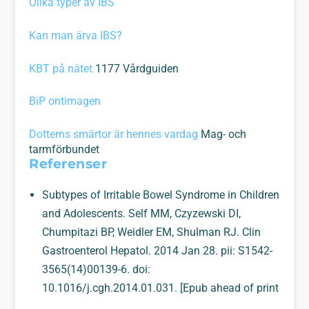
Olika typer av IBS
Kan man ärva IBS?
KBT på nätet
1177 Vårdguiden
BiP ontimagen
Dotterns smärtor är hennes vardag
Mag- och
tarmförbundet
Referenser
Subtypes of Irritable Bowel Syndrome in Children
and Adolescents. Self MM, Czyzewski DI,
Chumpitazi BP, Weidler EM, Shulman RJ. Clin
Gastroenterol Hepatol. 2014 Jan 28. pii: S1542-
3565(14)00139-6. doi:
10.1016/j.cgh.2014.01.031. [Epub ahead of print