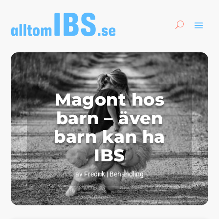
Magont hos
barn – även
barn kan ha
IBS
av
Fredrik
|
Behandling