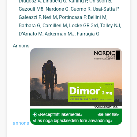
Dlugosz A, Lindberg G, Karling P, Ohlsson B,
Gazouli M8, Nardone G, Cuomo R, Usai-Satta P,
Galeazzi F, Neri M, Portincasa P, Bellini M,
Barbara G, Camilleri M, Locke GR 3rd, Talley NJ,
D’Amato M, Ackerman MJ, Farrugia G.
Annons
annons