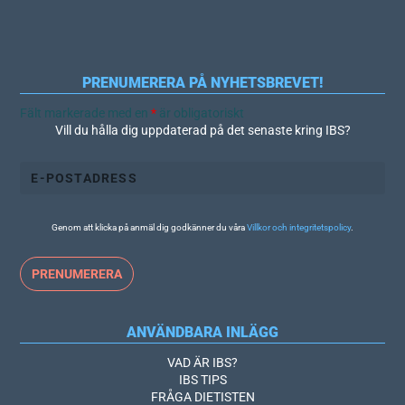
PRENUMERERA PÅ NYHETSBREVET!
Fält markerade med en
*
är obligatoriskt
Vill du hålla dig uppdaterad på det senaste kring IBS?
Genom att klicka på anmäl dig godkänner du våra
Villkor och integritetspolicy
.
ANVÄNDBARA INLÄGG
VAD ÄR IBS?
IBS TIPS
FRÅGA DIETISTEN