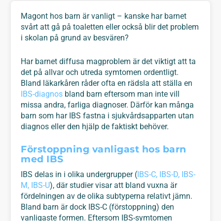
Magont hos barn är vanligt – kanske har barnet
svårt att gå på toaletten eller också blir det problem
i skolan på grund av besvären?
Har barnet diffusa magproblem är det viktigt att ta
det på allvar och utreda symtomen ordentligt.
Bland läkarkåren råder ofta en rädsla att ställa en
IBS-diagnos
bland barn eftersom man inte vill
missa andra, farliga diagnoser. Därför kan många
barn som har IBS fastna i sjukvårdsapparten utan
diagnos eller den hjälp de faktiskt behöver.
Förstoppning vanligast hos barn
med IBS
IBS delas in i olika undergrupper (
IBS-C, IBS-D, IBS-
M, IBS-U
), där studier visar att bland vuxna är
fördelningen av de olika subtyperna relativt jämn.
Bland barn är dock IBS-C (förstoppning) den
vanligaste formen. Eftersom IBS-symtomen