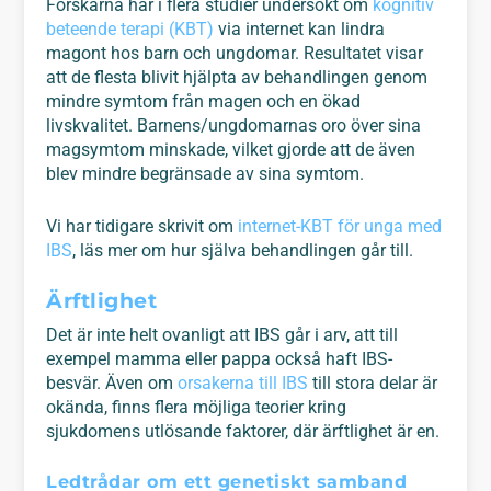
Forskarna har i flera studier undersökt om
kognitiv
beteende terapi (KBT)
via internet kan lindra
magont hos barn och ungdomar. Resultatet visar
att de flesta blivit hjälpta av behandlingen genom
mindre symtom från magen och en ökad
livskvalitet. Barnens/ungdomarnas oro över sina
magsymtom minskade, vilket gjorde att de även
blev mindre begränsade av sina symtom.
Vi har tidigare skrivit om
internet-KBT för unga med
IBS
, läs mer om hur själva behandlingen går till.
Ärftlighet
Det är inte helt ovanligt att IBS går i arv, att till
exempel mamma eller pappa också haft IBS-
besvär. Även om
orsakerna till IBS
till stora delar är
okända, finns flera möjliga teorier kring
sjukdomens utlösande faktorer, där ärftlighet är en.
Ledtrådar om ett genetiskt samband