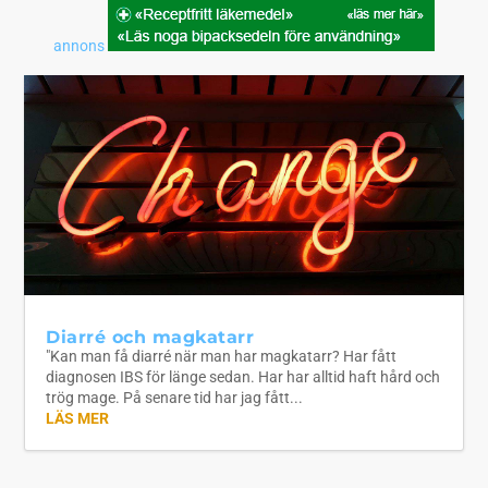
annons
Diarré och magkatarr
"Kan man få diarré när man har magkatarr? Har fått
diagnosen IBS för länge sedan. Har har alltid haft hård och
trög mage. På senare tid har jag fått...
LÄS MER