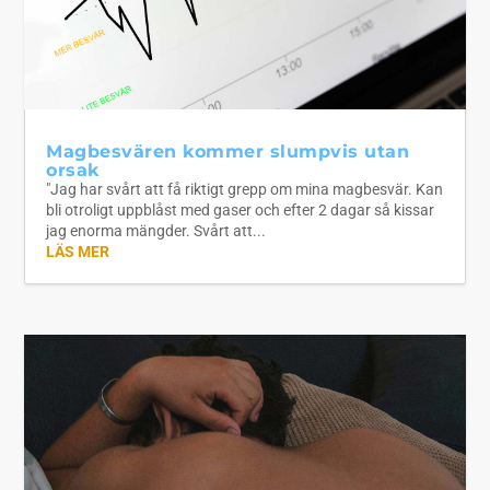
Magbesvären kommer slumpvis utan
orsak
"Jag har svårt att få riktigt grepp om mina magbesvär. Kan
bli otroligt uppblåst med gaser och efter 2 dagar så kissar
jag enorma mängder. Svårt att...
LÄS MER