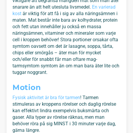
viktigare att begränsa mängden mat som man äter
snarare än att helt utesluta livsmedel.
En varierad
kost
är viktig för att få i sig av alla näringsämnen i
maten. Mat består inte bara av kolhydrater, protein
och fett utan innehåller ju också en massa
näringsämnen, vitaminer och mineraler som varje
cell i kroppen behöver! Stora portioner orsakar ofta
symtom oavsett om det är lasagne, soppa, tårta,
chips eller smörgås – äter man för mycket
och/eller för snabbt får man oftare mag-
tarmsymtom symtom än om man bara äter lite och
tuggar noggrant.
Motion
Fysisk aktivitet är bra för tarmen
! Tarmen
stimuleras av kroppens rörelser och daglig rörelse
kan effektivt lindra exempelvis buksmärta och
gaser. Alla typer av rörelse räknas, men man
behöver röra på sig MINST i 30 minuter varje dag,
gärna längre.