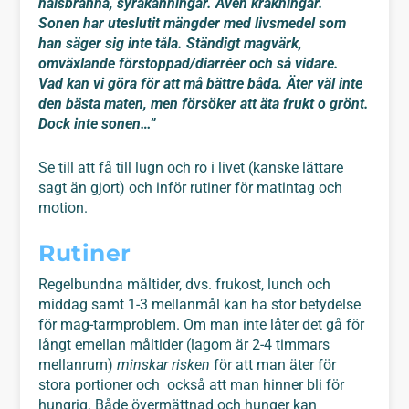
halsbränna, syrakänningar. Även kräkningar.
Sonen har uteslutit mängder med livsmedel som
han säger sig inte tåla. Ständigt magvärk,
omväxlande förstoppad/diarréer och så vidare.
Vad kan vi göra för att må bättre båda. Äter väl inte
den bästa maten, men försöker att
äta frukt o grönt.
Dock inte sonen…”
Se till att få till lugn och ro i livet (kanske lättare
sagt än gjort) och inför rutiner för matintag och
motion.
Rutiner
Regelbundna måltider, dvs. frukost, lunch och
middag samt 1-3 mellanmål kan ha stor betydelse
för mag-tarmproblem. Om man inte låter det gå för
långt emellan måltider (lagom är 2-4 timmars
mellanrum)
minskar risken
för att man äter för
stora portioner och också att man hinner bli för
hungrig. Både övermättnad och hunger kan