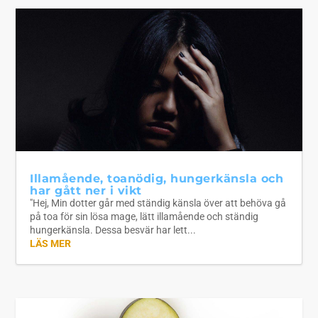
Illamående, toanödig, hungerkänsla och
har gått ner i vikt
"Hej, Min dotter går med ständig känsla över att behöva gå
på toa för sin lösa mage, lätt illamående och ständig
hungerkänsla. Dessa besvär har lett...
LÄS MER