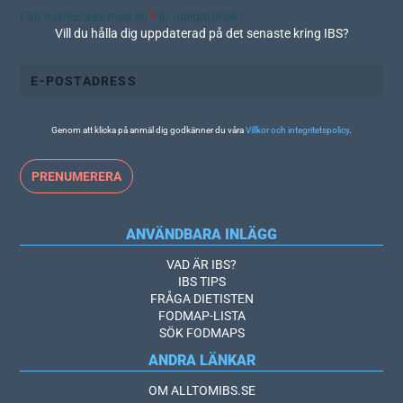
Fält markerade med en
*
är obligatoriskt
Vill du hålla dig uppdaterad på det senaste kring IBS?
Genom att klicka på anmäl dig godkänner du våra
Villkor och integritetspolicy
.
ANVÄNDBARA INLÄGG
VAD ÄR IBS?
IBS TIPS
FRÅGA DIETISTEN
FODMAP-LISTA
SÖK FODMAPS
ANDRA LÄNKAR
OM ALLTOMIBS.SE