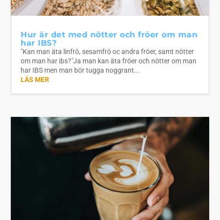
Hur är det med nötter och fröer om man
har IBS?
"Kan man äta linfrö, sesamfrö oc andra fröer, samt nötter
om man har ibs?"Ja man kan äta fröer och nötter om man
har IBS men man bör tugga noggrant...
LÄS MER