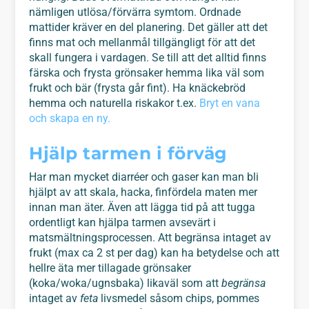
nämligen utlösa/förvärra symtom. Ordnade
mattider kräver en del planering. Det gäller att det
finns mat och mellanmål tillgängligt för att det
skall fungera i vardagen. Se till att det alltid finns
färska och frysta grönsaker hemma lika väl som
frukt och bär (frysta går fint). Ha knäckebröd
hemma och naturella riskakor t.ex.
Bryt en vana
och skapa en ny.
Hjälp tarmen i förväg
Har man mycket diarréer och gaser kan man bli
hjälpt av att skala, hacka, finfördela maten mer
innan man äter. Även att lägga tid på att tugga
ordentligt kan hjälpa tarmen avsevärt i
matsmältningsprocessen. Att begränsa intaget av
frukt (max ca 2 st per dag) kan ha betydelse och att
hellre äta mer tillagade grönsaker
(koka/woka/ugnsbaka) likaväl som att
begränsa
intaget av
feta
livsmedel såsom chips, pommes