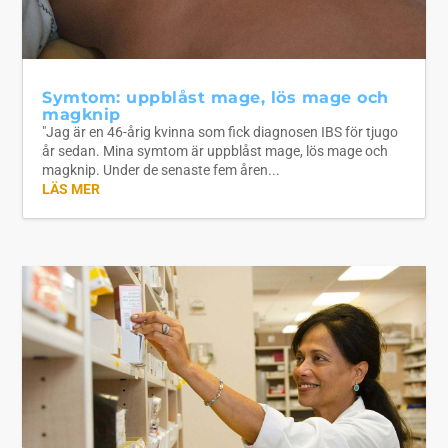
Symtom: uppblåst mage, lös mage och
magknip
"Jag är en 46-årig kvinna som fick diagnosen IBS för tjugo
år sedan. Mina symtom är uppblåst mage, lös mage och
magknip. Under de senaste fem åren...
LÄS MER