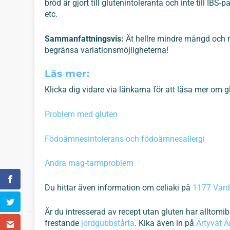
bröd är gjort till glutenintoleranta och inte till IB
etc.
Sammanfattningsvis:
Ät hellre mindre mängd och m
begränsa variationsmöjligheterna!
Läs mer:
Klicka dig vidare via länkarna för att läsa mer om g
Problem med gluten
Födoämnesintolerans och födoämnesallergi
Andra mag-tarmproblem
Du hittar även information om celiaki på
1177 Vård
Är du intresserad av recept utan gluten har alltomi
frestande
jordgubbstårta
. Kika även in på
Ärtyvät 