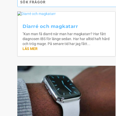
Diarré och magkatarr
"Kan man få diarré när man har magkatarr? Har fått
diagnosen IBS för länge sedan. Har har alltid haft hård
och trög mage. På senare tid har jag fått...
LÄS MER