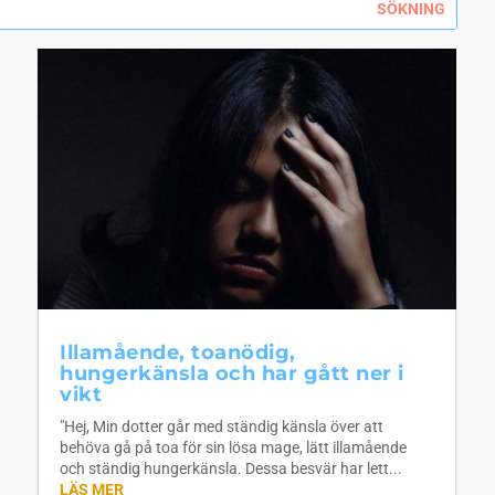
Illamående, toanödig,
hungerkänsla och har gått ner i
vikt
"Hej, Min dotter går med ständig känsla över att
behöva gå på toa för sin lösa mage, lätt illamående
och ständig hungerkänsla. Dessa besvär har lett...
LÄS MER