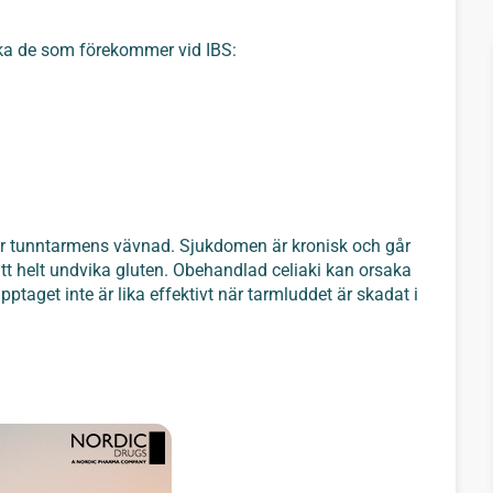
ka de som förekommer vid IBS:
r tunntarmens vävnad. Sjukdomen är kronisk och går
att helt undvika gluten. Obehandlad celiaki kan orsaka
ptaget inte är lika effektivt när tarmluddet är skadat i