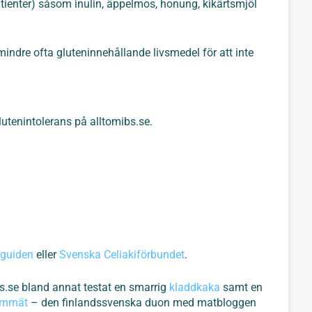
S-patienter) såsom inulin, äppelmos, honung, kikärtsmjöl
indre ofta gluteninnehållande livsmedel för att inte
lutenintolerans på alltomibs.se.
guiden
eller
Svenska Celiakiförbundet
.
bs.se bland annat testat en smarrig
kladdkaka
samt en
Ämmät
– den finlandssvenska duon med matbloggen