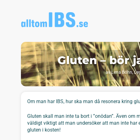
Gluten – bör 
av
Lena Böhn, Leg
Om man har IBS, hur ska man då resonera kring gl
Gluten skall man inte ta bort i ”onödan”. Även om m
väldigt viktigt att man undersöker att man inte har 
gluten i kosten!