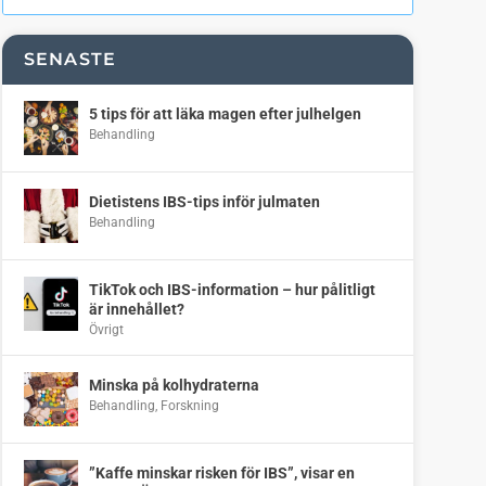
SENASTE
5 tips för att läka magen efter julhelgen
Behandling
Dietistens IBS-tips inför julmaten
Behandling
TikTok och IBS-information – hur pålitligt
är innehållet?
Övrigt
Minska på kolhydraterna
Behandling
,
Forskning
”Kaffe minskar risken för IBS”, visar en