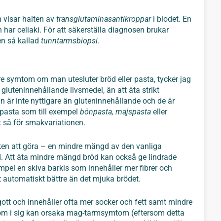
m visar halten av
transglutaminasantikroppar
i blodet. En
 har celiaki. För att säkerställa diagnosen brukar
en så kallad
tunntarmsbiopsi
.
e symtom om man utesluter bröd eller pasta, tycker jag
uteninnehållande livsmedel, än att äta strikt
lan är inte nyttigare än gluteninnehållande och de är
ll pasta som till exempel
bönpasta, majspasta
eller
 så för smakvariationen.
ken att göra – en mindre mängd av den vanliga
d. Att äta mindre mängd bröd kan också ge lindrade
mpel en skiva barkis som innehåller mer fibrer och
automatiskt bättre än det mjuka brödet.
lt gott och innehåller ofta mer socker och fett samt mindre
r som i sig kan orsaka mag-tarmsymtom (eftersom detta