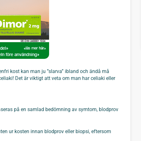
enfri kost kan man ju ”slarva” ibland och ändå må
iaki! Det är viktigt att veta om man har celiaki eller
n baseras på en samlad bedömning av symtom, blodprov
uten ur kosten innan blodprov eller biopsi, eftersom