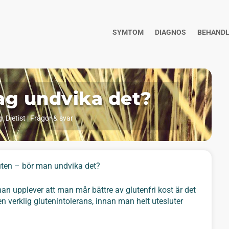
SYMTOM
DIAGNOS
BEHANDL
jag undvika det?
. Dietist
|
Frågor & svar
uten – bör man undvika det?
an upplever att man mår bättre av glutenfri kost är det
en verklig glutenintolerans, innan man helt utesluter