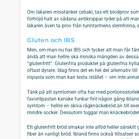
Om läkaren misstänker celiaki, tas ett blodprov so
förhöjd halt av sådana antikroppar tyder på att man
läkaren även ta prov från tunntarmens slemhinna, 
Gluten och IBS
Men, om man nu har IBS och tycker att man får färr
ändå att man hellre ska minska mängden av dessa gl
”glutenfritt”. Glutenfria produkter på glutenfria hyl
oftast dyrare. Idag finns det en hel del alternativ ti
rispasta
som man kan testa istället – om inte annat
Tänk på att symtomen ofta har med portionsstorle
favoritpastan kanske funkar fint någon gång iblan
symtom – hellre en skiva rågknäckebröd än till exe
mindre socker. Dessutom tuggar man knäckebrödet 
Ett glutenfritt bröd smakar inte alltid heller särski
fiber än vanligt bröd. Ibland finns också tillsatse