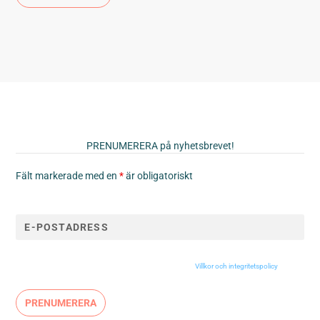
PRENUMERERA på nyhetsbrevet!
Fält markerade med en
*
är obligatoriskt
Vill du hålla dig uppdaterad på det senaste kring IBS?
Genom att klicka på anmäl dig godkänner du våra
Villkor och integritetspolicy
.