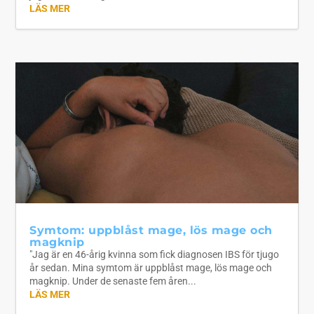
LÄS MER
Symtom: uppblåst mage, lös mage och
magknip
"Jag är en 46-årig kvinna som fick diagnosen IBS för tjugo
år sedan. Mina symtom är uppblåst mage, lös mage och
magknip. Under de senaste fem åren...
LÄS MER