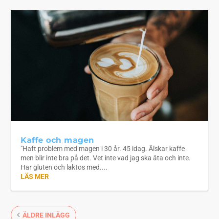
Kaffe och magen
"Haft problem med magen i 30 år. 45 idag. Älskar kaffe
men blir inte bra på det. Vet inte vad jag ska äta och inte.
Har gluten och laktos med....
LÄS MER
ÄLDRE INLÄGG