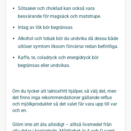
Sötsaker och choklad kan också vara
besvärande för magsäck och matstrupe.
Intag av lök bör begränsas
Alkohol och tobak bör du undvika då dessa både
utlöser symtom liksom förvärrar redan befintliga.
Kaffe, te, coladryck och energidryck bör
begränsas eller undvikas.
Om du tycker att laktosfritt hjälper, så välj det, men
det finns inga rekommendationer gällande reflux
och mjölkprodukter så det valet får vara upp till var
och en.
Glöm inte att äta allsidigt – alltså livsmedel från
alla delar i kostcirkeln. Måttlighet är A och O samt