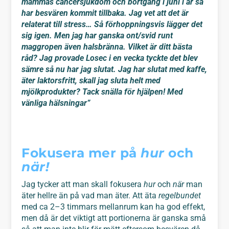
mammas cancersjukdom och bortgång i juni i år så
har besvären kommit tillbaka. Jag vet att det är
relaterat till stress… Så förhoppningsvis lägger det
sig igen. Men jag har ganska ont/svid runt
maggropen även halsbränna. Vilket är ditt bästa
råd? Jag provade Losec i en vecka tyckte det blev
sämre så nu har jag slutat. Jag har slutat med kaffe,
äter laktorsfritt, skall jag sluta helt med
mjölkprodukter? Tack snälla för hjälpen! Med
vänliga hälsningar”
Fokusera mer på
hur
och
när!
Jag tycker att man skall fokusera
hur
och
när
man
äter hellre än på vad man äter. Att äta
regelbundet
med ca 2–3 timmars mellanrum kan ha god effekt,
men då är det viktigt att portionerna är ganska små