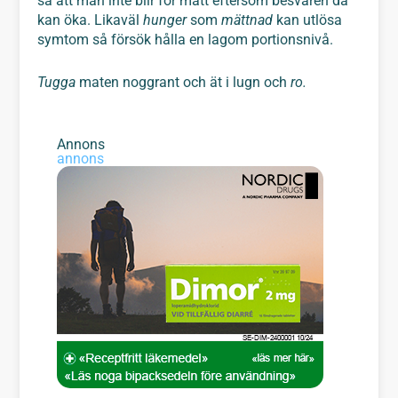
så att man inte blir för mätt eftersom besvären då
kan öka. Likaväl
hunger
som
mättnad
kan utlösa
symtom så försök hålla en lagom portionsnivå.
Tugga
maten noggrant och ät i lugn och
ro.
Annons
annons