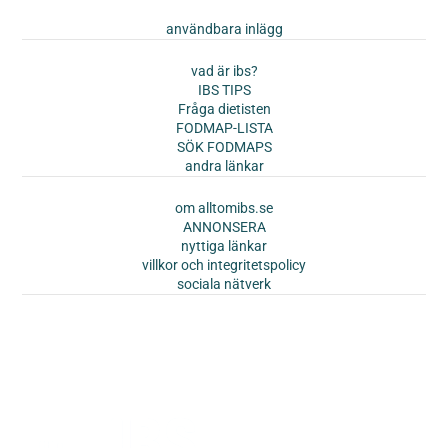
användbara inlägg
vad är ibs?
IBS TIPS
Fråga dietisten
FODMAP-LISTA
SÖK FODMAPS
andra länkar
om alltomibs.se
ANNONSERA
nyttiga länkar
villkor och integritetspolicy
sociala nätverk