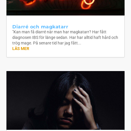
Diarré och magkatarr
"Kan man få diarré när man har magkatarr? Har fått
diagnosen IBS för länge sedan. Har har alltid haft hård och
trög mage. På senare tid har jag fått...
LÄS MER