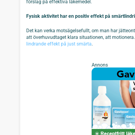
förslag på effektiva läkemedel.
Fysisk aktivitet har en positiv effekt på smärtlindr
Det kan verka motsägelsefullt, om man har jätteont i
att överhuvudtaget klara situationen, att motionera
lindrande effekt på just smärta
.
Annons