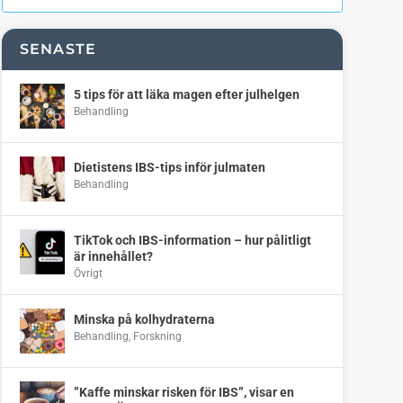
SENASTE
5 tips för att läka magen efter julhelgen
Behandling
Dietistens IBS-tips inför julmaten
Behandling
TikTok och IBS-information – hur pålitligt
är innehållet?
Övrigt
Minska på kolhydraterna
Behandling
,
Forskning
”Kaffe minskar risken för IBS”, visar en