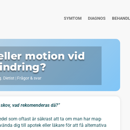
SYMTOM
DIAGNOS
BEHANDL
ller motion vid
indring?
. Dietist
|
Frågor & svar
d skov, vad rekomenderas då?”
edel som oftast är säkrast att ta om man har mag-
da dig till apotek eller läkare för att få alternativa