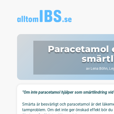
Paracetamol e
smärtl
av
Lena Böhn, Leg
”Om inte paracetamol hjälper som smärtlindring vi
Smärta är besvärligt och paracetamol är det läkem
tarmproblem. Om det inte ger önskad effekt bör du vän