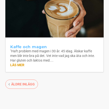
Kaffe och magen
"Haft problem med magen i 30 år. 45 idag. Älskar kaffe
men blir inte bra på det. Vet inte vad jag ska äta och inte.
Har gluten och laktos med....
LÄS MER
ÄLDRE INLÄGG