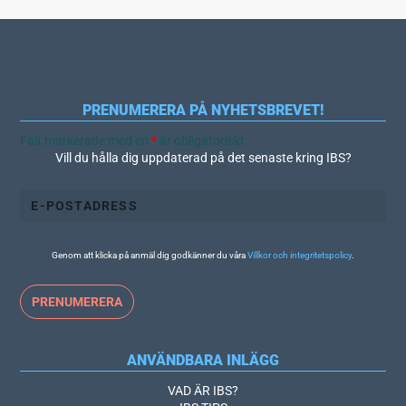
PRENUMERERA PÅ NYHETSBREVET!
Fält markerade med en
*
är obligatoriskt
Vill du hålla dig uppdaterad på det senaste kring IBS?
Genom att klicka på anmäl dig godkänner du våra
Villkor och integritetspolicy
.
ANVÄNDBARA INLÄGG
VAD ÄR IBS?