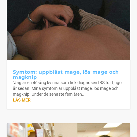
Symtom: uppblåst mage, lös mage och
magknip
"Jag är en 46-årig kvinna som fick diagnosen IBS för tjugo
år sedan. Mina symtom är uppblåst mage, lös mage och
magknip. Under de senaste fem åren...
LÄS MER