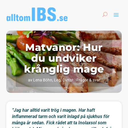
Matvanor: Hur
du undviker
krånglig mage
av
Lena Böhn, Leg. Dietist
|
Frågor & svar
”Jag har alltid varit trög i magen. Har haft
inflammerad tarm och varit inlagd på sjukhus för
många år sedan. Fick rådet att ta Inolaxsol som