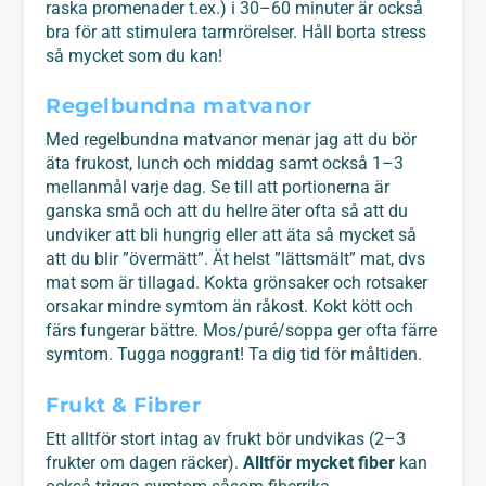
raska promenader t.ex.) i 30–60 minuter är också
bra för att stimulera tarmrörelser. Håll borta stress
så mycket som du kan!
Regelbundna matvanor
Med regelbundna matvanor menar jag att du bör
äta frukost, lunch och middag samt också 1–3
mellanmål varje dag. Se till att portionerna är
ganska små och att du hellre äter ofta så att du
undviker att bli hungrig eller att äta så mycket så
att du blir ”övermätt”. Ät helst ”lättsmält” mat, dvs
mat som är tillagad. Kokta grönsaker och rotsaker
orsakar mindre symtom än råkost. Kokt kött och
färs fungerar bättre. Mos/puré/soppa ger ofta färre
symtom. Tugga noggrant! Ta dig tid för måltiden.
Frukt & Fibrer
Ett alltför stort intag av frukt bör undvikas (2–3
frukter om dagen räcker).
Alltför mycket fiber
kan