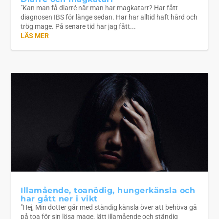
"Kan man få diarré när man har magkatarr? Har fått
diagnosen IBS för länge sedan. Har har alltid haft hård och
trög mage. På senare tid har jag fått...
LÄS MER
Illamående, toanödig, hungerkänsla och
har gått ner i vikt
"Hej, Min dotter går med ständig känsla över att behöva gå
på toa för sin lösa mage, lätt illamående och ständig