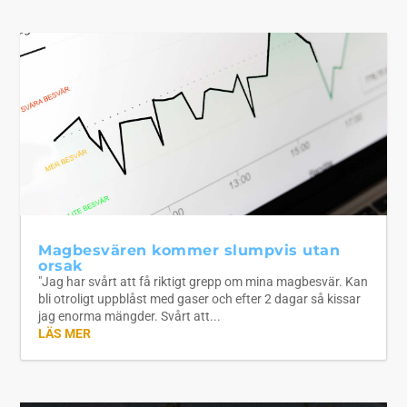
Magbesvären kommer slumpvis utan
orsak
"Jag har svårt att få riktigt grepp om mina magbesvär. Kan
bli otroligt uppblåst med gaser och efter 2 dagar så kissar
jag enorma mängder. Svårt att...
LÄS MER