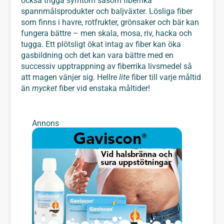
också trigga symtom såsom fiberrika
spannmålsprodukter och baljväxter. Lösliga fiber
som finns i havre, rotfrukter, grönsaker och bär kan
fungera bättre – men skala, mosa, riv, hacka och
tugga. Ett plötsligt ökat intag av fiber kan öka
gasbildning och det kan vara bättre med en
successiv upptrappning av fiberrika livsmedel så
att magen vänjer sig. Hellre
lite
fiber till varje måltid
än
mycket
fiber vid enstaka måltider!
Annons