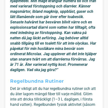
hjälpmedel. Min mage krånglar numera till och från
med varierad förstoppning och diarréer. Känner
magsmärtor, ibland magknip, uppblåst, gaser och
lätt illamående som går över efter toabesök.
Senaste halvåret har besvären blivit värre och en
explosionsartad diarré som vatten har tilltagit, ofta
med inledning av förstoppning. Kan vakna på
natten då jag läckt avföring. Jag behöver alltid
snabb tillgång till en toalett för att inte olyckas. Har
påpekat för min husläkare mina besvär som
ordinerat Microlax. Jag upplever att det inte hjälper
utan snarare tvärt om att diarréerna förvärras. Jag
är 71 år. Äter varierad nyttig kost. Promenerar
dagligen. Vad ska jag göra?”
Regelbundna Rutiner
Det är viktigt att du har regelbundna rutiner och att
du äter lagom mängd fiber till varje måltid. Glöm
inte att dricka tillräckligt (1–3 L dagligen, i första
hand vatten). Regelbunden fysisk aktivitet (såsom