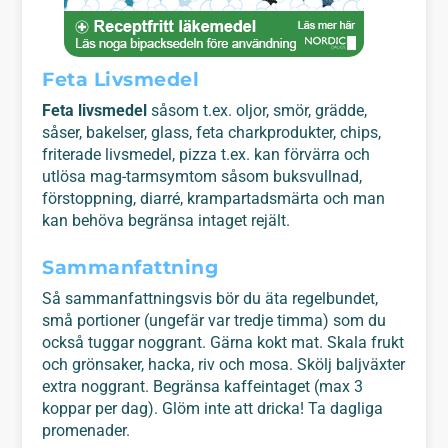
Feta Livsmedel
Feta livsmedel
såsom t.ex. oljor, smör, grädde,
såser, bakelser, glass, feta charkprodukter, chips,
friterade livsmedel, pizza t.ex. kan förvärra och
utlösa mag-tarmsymtom såsom buksvullnad,
förstoppning, diarré, krampartadsmärta och man
kan behöva begränsa intaget rejält.
Sammanfattning
Så sammanfattningsvis bör du äta regelbundet,
små portioner (ungefär var tredje timma) som du
också tuggar noggrant. Gärna kokt mat. Skala frukt
och grönsaker, hacka, riv och mosa. Skölj baljväxter
extra noggrant. Begränsa kaffeintaget (max 3
koppar per dag). Glöm inte att dricka! Ta dagliga
promenader.