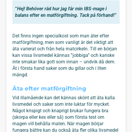
”
Hej! Behöver råd hur jag får min IBS-mage i
balans efter en matförgiftning. Tack på förhand!”
Det finns ingen specialkost som man äter efter
matförgiftning, men som vanligt är det viktigt att
äta varierat och från hela matcirkeln. Till en början
kan vissa livsmedel kännas ”jobbiga” och kanske
inte smakar lika gott som innan – undvik då dem.
Ät i första hand saker som du gillar och i liten
mängd.
Äta efter matförgiftning
Vid illamående kan det kännas skönt att äta kalla
livsmedel och saker som inte luktar för mycket.
Något krispigt och knaprigt brukar fungera bra
(skorpa eller kex eller så) som första test om
magen vill behålla maten. När magen börjar
fungera bättre kan du också äta fler olika livsmedel