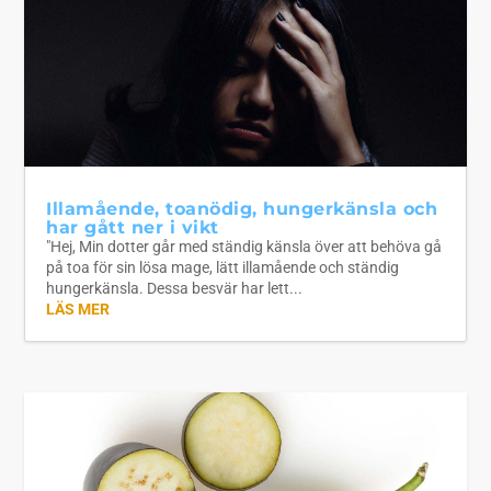
Illamående, toanödig, hungerkänsla och
har gått ner i vikt
"Hej, Min dotter går med ständig känsla över att behöva gå
på toa för sin lösa mage, lätt illamående och ständig
hungerkänsla. Dessa besvär har lett...
LÄS MER