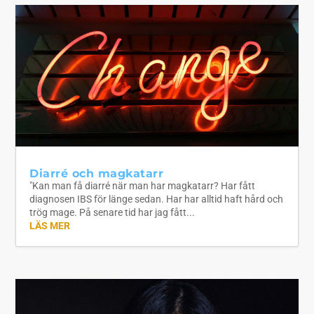
Diarré och magkatarr
"Kan man få diarré när man har magkatarr? Har fått
diagnosen IBS för länge sedan. Har har alltid haft hård och
trög mage. På senare tid har jag fått...
LÄS MER