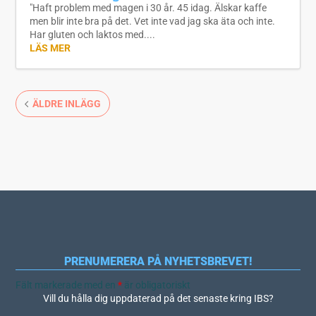
"Haft problem med magen i 30 år. 45 idag. Älskar kaffe
men blir inte bra på det. Vet inte vad jag ska äta och inte.
Har gluten och laktos med....
LÄS MER
ÄLDRE INLÄGG
PRENUMERERA PÅ NYHETSBREVET!
Fält markerade med en
*
är obligatoriskt
Vill du hålla dig uppdaterad på det senaste kring IBS?