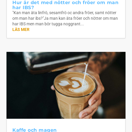
Hur är det med nötter och fröer om man
har IBS?
"Kan man äta linfrö, sesamfrö oc andra fröer, samt nötter
om man har ibs?"Ja man kan äta fröer och nötter om man
har IBS men man bör tugga noggrant...
LÄS MER
Kaffe och magen