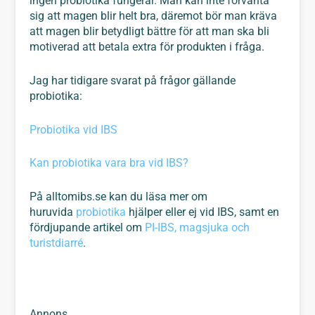
ingen probiotika fungerar. Man kan inte förvänta
sig att magen blir helt bra, däremot bör man kräva
att magen blir betydligt bättre för att man ska bli
motiverad att betala extra för produkten i fråga.
Jag har tidigare svarat på frågor gällande
probiotika:
Probiotika vid IBS
Kan probiotika vara bra vid IBS?
På alltomibs.se kan du läsa mer om
huruvida
probiotika
hjälper eller ej vid IBS, samt en
fördjupande artikel om
PI-IBS, magsjuka och
turistdiarré
.
Annons