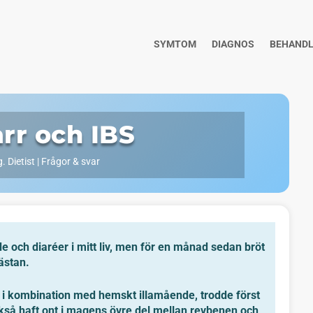
SYMTOM
DIAGNOS
BEHANDL
rr och IBS
. Dietist
|
Frågor & svar
 och diaréer i mitt liv, men för en månad sedan bröt
ästan.
g i kombination med hemskt illamående, trodde först
så haft ont i magens övre del mellan revbenen och