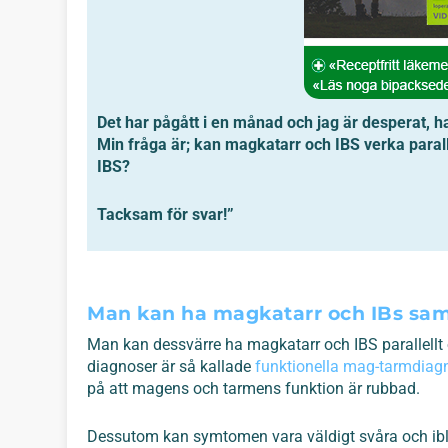
Det har pågått i en månad och jag är desperat, ha
Min fråga är; kan magkatarr och IBS verka parall
IBS?
Tacksam för svar!”
Man kan ha magkatarr och IBs sam
Man kan dessvärre ha magkatarr och IBS parallellt o
diagnoser är så kallade
funktionella mag-tarmdiag
på att magens och tarmens funktion är rubbad.
Dessutom kan symtomen vara väldigt svåra och iblan