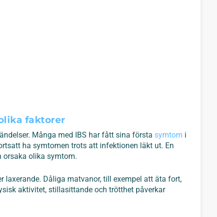
lika faktorer
ndelser. Många med IBS har fått sina första
symtom
i
satt ha symtomen trots att infektionen läkt ut. En
h orsaka olika symtom.
r laxerande. Dåliga matvanor, till exempel att äta fort,
isk aktivitet, stillasittande och trötthet påverkar