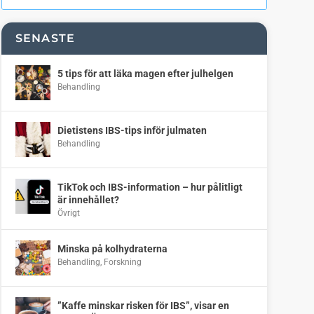
SENASTE
5 tips för att läka magen efter julhelgen
Behandling
Dietistens IBS-tips inför julmaten
Behandling
TikTok och IBS-information – hur pålitligt
är innehållet?
Övrigt
Minska på kolhydraterna
Behandling
,
Forskning
”Kaffe minskar risken för IBS”, visar en