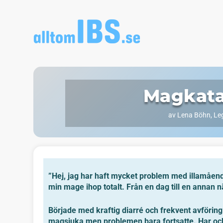
Magkata
av
Lena Böhn, Leg
”Hej, jag har haft mycket problem med illamående
min mage ihop totalt.
Från en dag till en annan n
Började med kraftig diarré och frekvent avförin
magsjuka men problemen bara fortsatte. Har ock