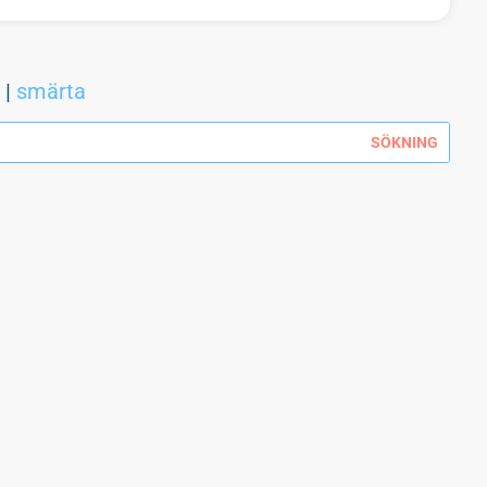
r
|
smärta
en IBS för länge sedan. Har har alltid haft hård och trög mage. På senare