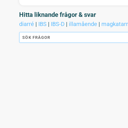
Hitta liknande frågor & svar
diarré
|
IBS
|
IBS-D
|
illamående
|
magkatar
"Kan man få diarré när man har magkatarr? Har fått diagnos