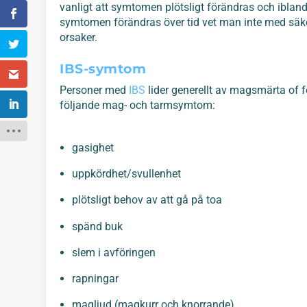
vanligt att symtomen plötsligt förändras och ibland
symtomen förändras över tid vet man inte med säk
orsaker.
IBS-symtom
Personer med
IBS
lider generellt av magsmärta of 
följande mag- och tarmsymtom:
gasighet
uppkördhet/svullenhet
plötsligt behov av att gå på toa
spänd buk
slem i avföringen
rapningar
magljud (magkurr och knorrande)