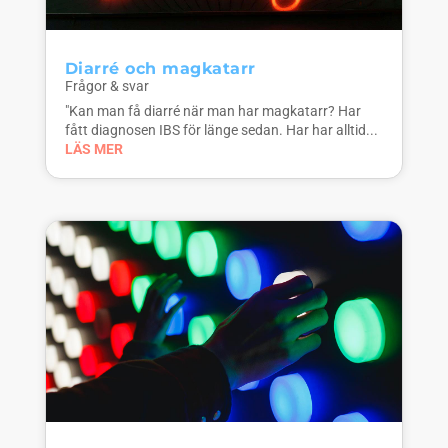
Diarré och magkatarr
Frågor & svar
"Kan man få diarré när man har magkatarr? Har
fått diagnosen IBS för länge sedan. Har har alltid...
LÄS MER