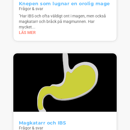
Knepen som lugnar en orolig mage
Frågor & svar
"Har IBS och ofta väldigt ont i magen, men också
magkatarr och bråck på magmunnen. Har
mycket...
LÄS MER
Magkatarr och IBS
Frågor & svar