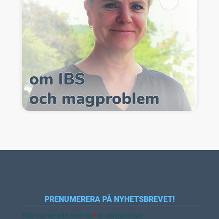
PRENUMERERA PÅ NYHETSBREVET!
Fält markerade med en
*
är obligatoriskt