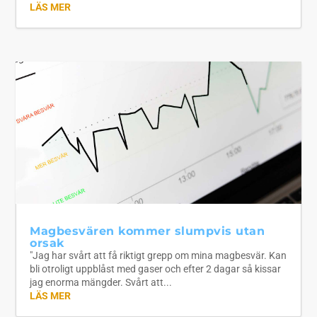
LÄS MER
Magbesvären kommer slumpvis utan
orsak
"Jag har svårt att få riktigt grepp om mina magbesvär. Kan
bli otroligt uppblåst med gaser och efter 2 dagar så kissar
jag enorma mängder. Svårt att...
LÄS MER