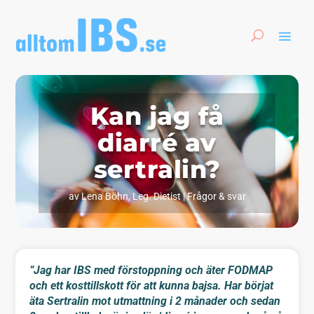
Kan jag få
diarré av
sertralin?
av
Lena Böhn, Leg. Dietist
|
Frågor & svar
”Jag har IBS med förstoppning och äter FODMAP
och ett kosttillskott för att kunna bajsa. Har börjat
äta Sertralin mot utmattning i 2 månader och sedan