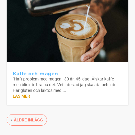
Kaffe och magen
"Haft problem med magen i 30 år. 45 idag. Älskar kaffe
men blir inte bra på det. Vet inte vad jag ska äta och inte.
Har gluten och laktos med....
LÄS MER
ÄLDRE INLÄGG