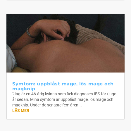
Symtom: uppblåst mage, lös mage och
magknip
"Jag är en 46-årig kvinna som fick diagnosen IBS för tjugo
år sedan. Mina symtom är uppblåst mage, lös mage och
magknip. Under de senaste fem åren...
LÄS MER