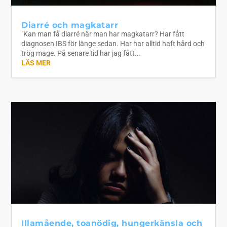
Diarré och magkatarr
"Kan man få diarré när man har magkatarr? Har fått
diagnosen IBS för länge sedan. Har har alltid haft hård och
trög mage. På senare tid har jag fått...
LÄS MER
Illamående, toanödig, hungerkänsla och