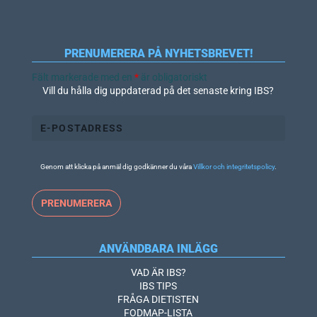
PRENUMERERA PÅ NYHETSBREVET!
Fält markerade med en
*
är obligatoriskt
Vill du hålla dig uppdaterad på det senaste kring IBS?
Genom att klicka på anmäl dig godkänner du våra
Villkor och integritetspolicy
.
ANVÄNDBARA INLÄGG
VAD ÄR IBS?
IBS TIPS
FRÅGA DIETISTEN
FODMAP-LISTA