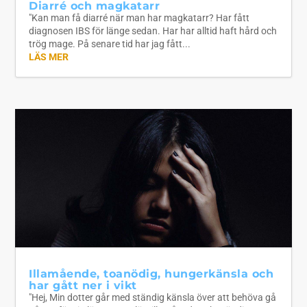
Diarré och magkatarr
"Kan man få diarré när man har magkatarr? Har fått
diagnosen IBS för länge sedan. Har har alltid haft hård och
trög mage. På senare tid har jag fått...
LÄS MER
Illamående, toanödig, hungerkänsla och
har gått ner i vikt
"Hej, Min dotter går med ständig känsla över att behöva gå