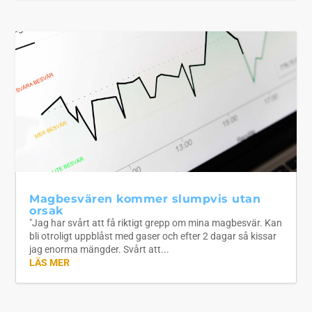
Magbesvären kommer slumpvis utan
orsak
"Jag har svårt att få riktigt grepp om mina magbesvär. Kan
bli otroligt uppblåst med gaser och efter 2 dagar så kissar
jag enorma mängder. Svårt att...
LÄS MER