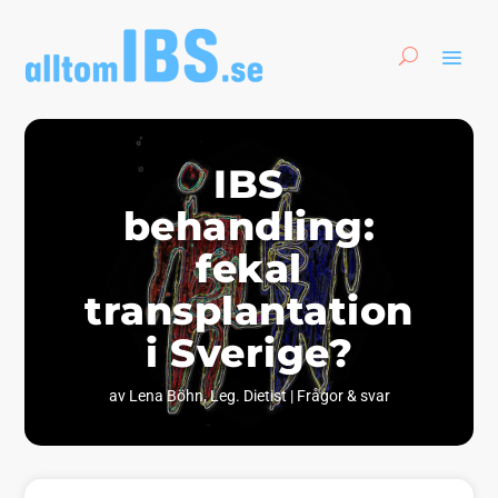
IBS
behandling:
fekal
transplantation
i Sverige?
av
Lena Böhn, Leg. Dietist
|
Frågor & svar