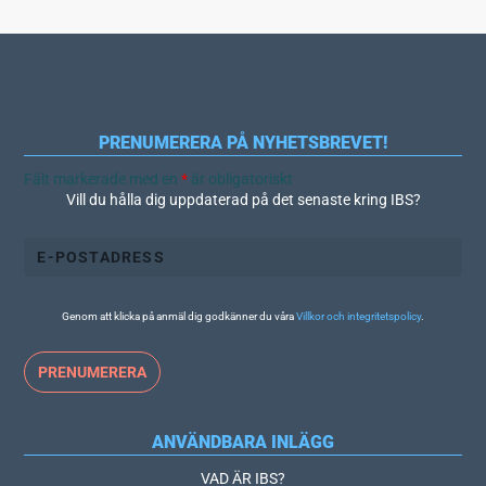
PRENUMERERA PÅ NYHETSBREVET!
Fält markerade med en
*
är obligatoriskt
Vill du hålla dig uppdaterad på det senaste kring IBS?
Genom att klicka på anmäl dig godkänner du våra
Villkor och integritetspolicy
.
ANVÄNDBARA INLÄGG
VAD ÄR IBS?