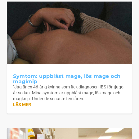
Symtom: uppblåst mage, lös mage och
magknip
"Jag är en 46-årig kvinna som fick diagnosen IBS för tjugo
år sedan. Mina symtom är uppblåst mage, lös mage och
magknip. Under de senaste fem åren...
LÄS MER