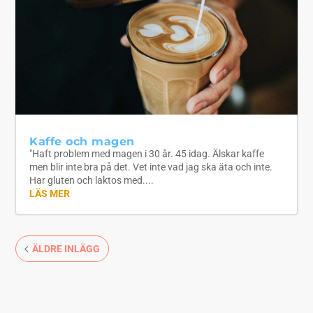
Kaffe och magen
"Haft problem med magen i 30 år. 45 idag. Älskar kaffe
men blir inte bra på det. Vet inte vad jag ska äta och inte.
Har gluten och laktos med....
LÄS MER
ÄLDRE INLÄGG