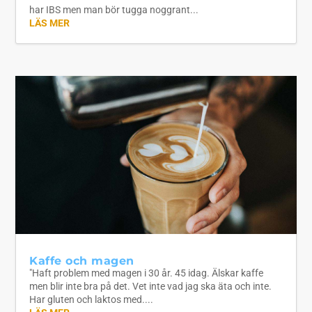
har IBS men man bör tugga noggrant...
LÄS MER
Kaffe och magen
"Haft problem med magen i 30 år. 45 idag. Älskar kaffe
men blir inte bra på det. Vet inte vad jag ska äta och inte.
Har gluten och laktos med....