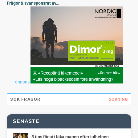
Frågor & svar sponsrat av…
annons
SENASTE
5 tips för att läka magen efter julhelgen