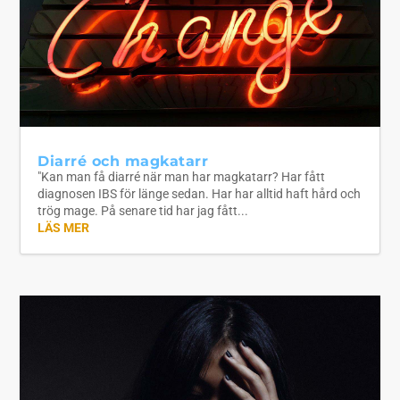
Diarré och magkatarr
"Kan man få diarré när man har magkatarr? Har fått
diagnosen IBS för länge sedan. Har har alltid haft hård och
trög mage. På senare tid har jag fått...
LÄS MER