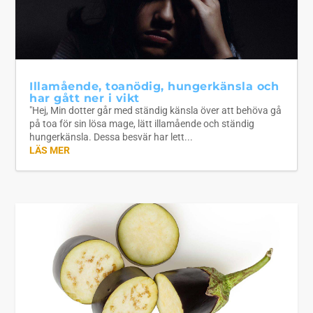
Illamående, toanödig, hungerkänsla och
har gått ner i vikt
"Hej, Min dotter går med ständig känsla över att behöva gå
på toa för sin lösa mage, lätt illamående och ständig
hungerkänsla. Dessa besvär har lett...
LÄS MER