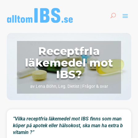
ReceptfrIa
läkemedel mot
IBS?
av
Lena Böhn, Leg. Dietist
|
Frågor & svar
”Vilka receptfria läkemedel mot IBS finns som man
köper på apotek eller hälsokost, ska man ha extra b
vitamin ?”