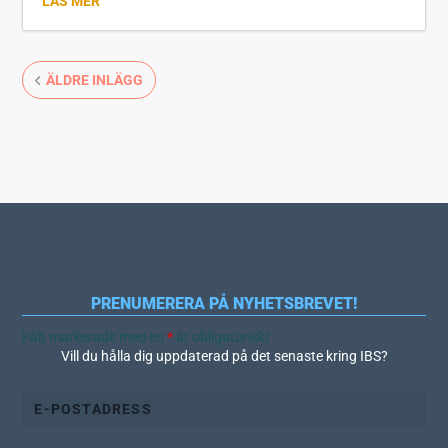
LÄS MER
ÄLDRE INLÄGG
PRENUMERERA PÅ NYHETSBREVET!
Fält markerade med en
*
är obligatoriskt
Vill du hålla dig uppdaterad på det senaste kring IBS?