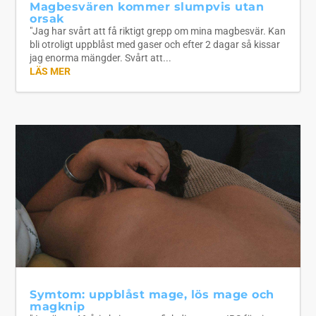
Magbesvären kommer slumpvis utan
orsak
"Jag har svårt att få riktigt grepp om mina magbesvär. Kan
bli otroligt uppblåst med gaser och efter 2 dagar så kissar
jag enorma mängder. Svårt att...
LÄS MER
Symtom: uppblåst mage, lös mage och
magknip