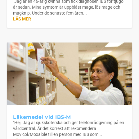
"Jag är en 46-årig kvinna som fick diagnosen IBS för tjugo
år sedan. Mina symtom är uppblåst mage, lös mage och
magknip. Under de senaste fem åren...
LÄS MER
Läkemedel vid IBS-M
"Hej. Jag är sjuksköterska och ger telefonrådgivning på en
vårdcentral. Är det korrekt att rekomendera
Movicol/Moxalole till en person med IBS som...