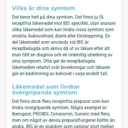
Vilka är dina symtom
Det beror helt på dina symtom. Det finns ju få
receptfria läkemedel mot IBS specifikt, utan snarare
olika läkemedel som kan lindra vissa symtom som
smärta, buksvullnad, diarré eller förstoppning. En
del läkemedel som används vid IBS är
receptbelagda och skrivs då ut av läkare efter att
man fått en diagnos och en ordentlig utredning av
sina symptom. Ofta ger de receptbelagda
läkemedlen relativt svår biverkningar och läkaren
gör en bedömning av behovet i varje enskilt fall.
Läkemedel som lindrar
övergripande symtom
Det finns dock flera receptrfria preparat som kan
lindra övergripande symtom. Några exempel är:
Iberogast, PROIBS, Cynaramin, Sunwic med flera,
men om något av dessa preparatfungerar bättre än
andra. IBS är en sjukdom som varierar stort mellan