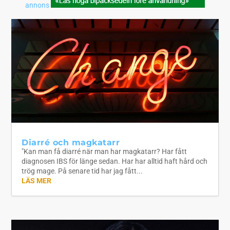
annons
Diarré och magkatarr
"Kan man få diarré när man har magkatarr? Har fått
diagnosen IBS för länge sedan. Har har alltid haft hård och
trög mage. På senare tid har jag fått...
LÄS MER