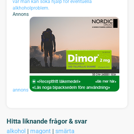
var man kan söka hjälp för eventuella
alkhoholproblem.
Annons
annons
Hitta liknande frågor & svar
alkohol
|
magont
|
smärta