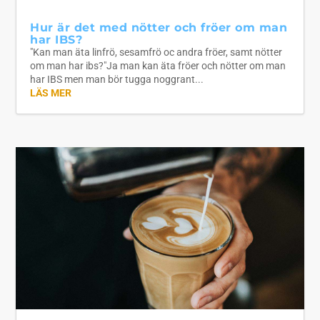
Hur är det med nötter och fröer om man
har IBS?
"Kan man äta linfrö, sesamfrö oc andra fröer, samt nötter
om man har ibs?"Ja man kan äta fröer och nötter om man
har IBS men man bör tugga noggrant...
LÄS MER