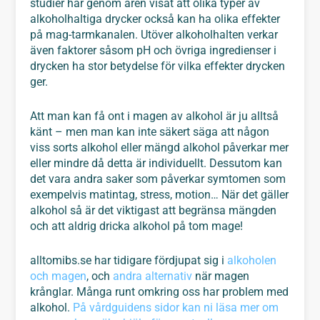
studier har genom åren visat att olika typer av
alkoholhaltiga drycker också kan ha olika effekter
på mag-tarmkanalen. Utöver alkoholhalten verkar
även faktorer såsom pH och övriga ingredienser i
drycken ha stor betydelse för vilka effekter drycken
ger.
Att man kan få ont i magen av alkohol är ju alltså
känt – men man kan inte säkert säga att någon
viss sorts alkohol eller mängd alkohol påverkar mer
eller mindre då detta är individuellt. Dessutom kan
det vara andra saker som påverkar symtomen som
exempelvis matintag, stress, motion… När det gäller
alkohol så är det viktigast att begränsa mängden
och att aldrig dricka alkohol på tom mage!
alltomibs.se har tidigare fördjupat sig i
alkoholen
och magen
, och
andra alternativ
när magen
krånglar. Många runt omkring oss har problem med
alkohol.
På vårdguidens sidor kan ni läsa mer om