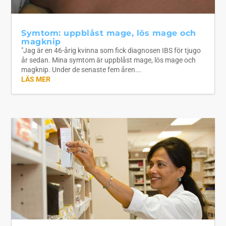
Symtom: uppblåst mage, lös mage och
magknip
"Jag är en 46-årig kvinna som fick diagnosen IBS för tjugo
år sedan. Mina symtom är uppblåst mage, lös mage och
magknip. Under de senaste fem åren...
LÄS MER