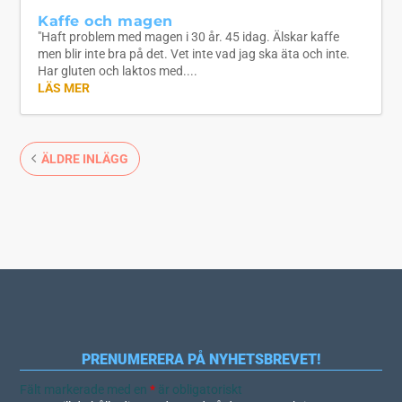
Kaffe och magen
"Haft problem med magen i 30 år. 45 idag. Älskar kaffe
men blir inte bra på det. Vet inte vad jag ska äta och inte.
Har gluten och laktos med....
LÄS MER
ÄLDRE INLÄGG
PRENUMERERA PÅ NYHETSBREVET!
Fält markerade med en
*
är obligatoriskt