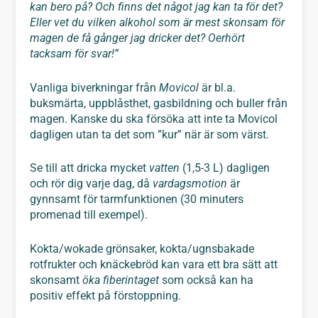
kan bero på? Och finns det något jag kan ta för det?
Eller vet du vilken alkohol som är mest skonsam för
magen de få gånger jag dricker det? Oerhört
tacksam för svar!”
Vanliga biverkningar från
Movicol
är bl.a.
buksmärta, uppblåsthet, gasbildning och buller från
magen. Kanske du ska försöka att inte ta Movicol
dagligen utan ta det som ”kur” när är som värst.
Se till att dricka mycket
vatten
(1,5-3 L) dagligen
och rör dig varje dag, då
vardagsmotion
är
gynnsamt för tarmfunktionen (30 minuters
promenad till exempel).
Kokta/wokade grönsaker, kokta/ugnsbakade
rotfrukter och knäckebröd kan vara ett bra sätt att
skonsamt
öka fiberintaget
som också kan ha
positiv effekt på förstoppning.