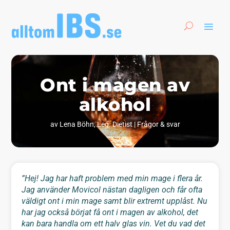
Ont i magen av
alkohol
av
Lena Böhn, Leg. Dietist
|
Frågor & svar
”Hej! Jag har haft problem med min mage i flera år.
Jag använder Movicol nästan dagligen och får ofta
väldigt ont i min mage samt blir extremt upplåst.
Nu
har jag också börjat få ont i magen av alkohol, det
kan bara handla om ett halv glas vin. Vet du vad det