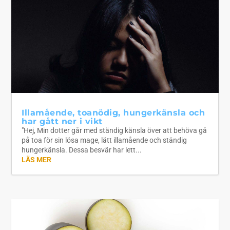
Illamående, toanödig, hungerkänsla och
har gått ner i vikt
"Hej, Min dotter går med ständig känsla över att behöva gå
på toa för sin lösa mage, lätt illamående och ständig
hungerkänsla. Dessa besvär har lett...
LÄS MER