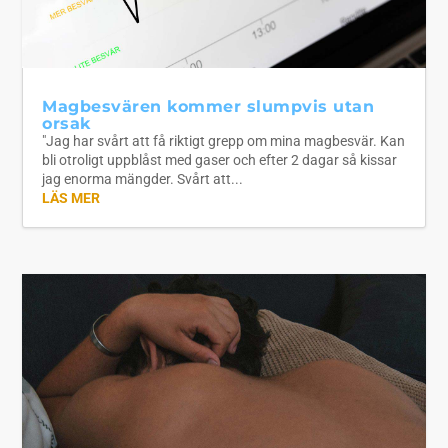
Magbesvären kommer slumpvis utan
orsak
"Jag har svårt att få riktigt grepp om mina magbesvär. Kan
bli otroligt uppblåst med gaser och efter 2 dagar så kissar
jag enorma mängder. Svårt att...
LÄS MER