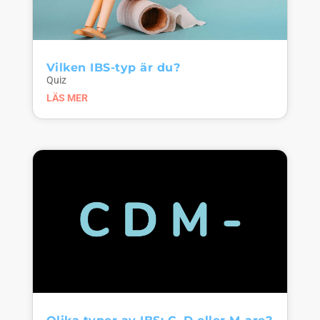
Vilken IBS-typ är du?
Quiz
LÄS MER