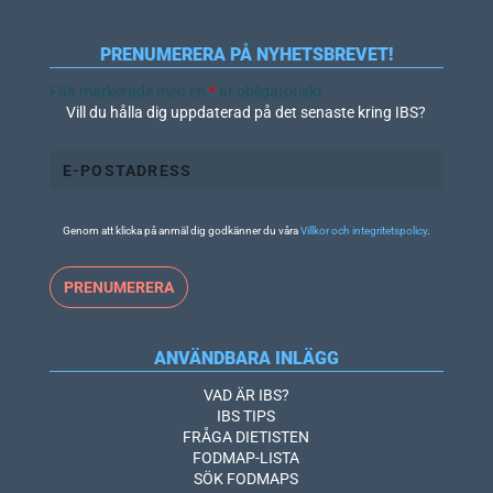
PRENUMERERA PÅ NYHETSBREVET!
Fält markerade med en
*
är obligatoriskt
Vill du hålla dig uppdaterad på det senaste kring IBS?
Genom att klicka på anmäl dig godkänner du våra
Villkor och integritetspolicy
.
ANVÄNDBARA INLÄGG
VAD ÄR IBS?
IBS TIPS
FRÅGA DIETISTEN
FODMAP-LISTA
SÖK FODMAPS