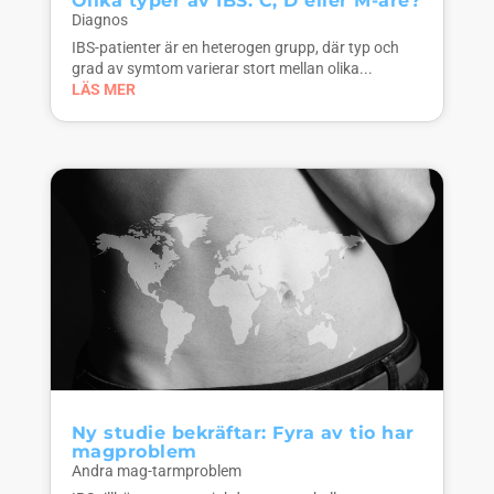
Olika typer av IBS: C, D eller M-are?
Diagnos
IBS-patienter är en heterogen grupp, där typ och
grad av symtom varierar stort mellan olika...
LÄS MER
Ny studie bekräftar: Fyra av tio har
magproblem
Andra mag-tarmproblem