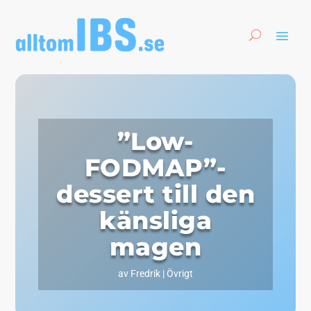
”Low-
FODMAP”-
dessert till den
känsliga
magen
av
Fredrik
|
Övrigt