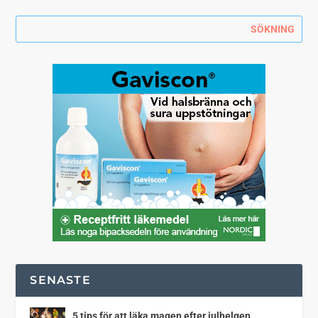
SENASTE
5 tips för att läka magen efter julhelgen