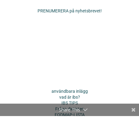
PRENUMERERA på nyhetsbrevet!
användbara inlägg
vad är ibs?
IBS TIPS
Fråga dietisten
Share This
FODMAP-LISTA
SÖK FODMAPS
andra länkar
om alltomibs.se
ANNONSERA