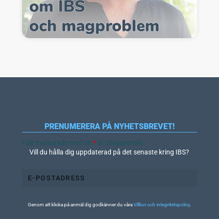
PRENUMERERA PÅ NYHETSBREVET!
Fält markerade med en
*
är obligatoriskt
Vill du hålla dig uppdaterad på det senaste kring IBS?
Genom att klicka på anmäl dig godkänner du våra
Villkor och integritetspolicy
.