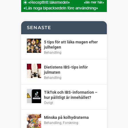
SENASTE
5 tips för att läka magen efter
julhelgen
Behandling
Dietistens IBS-tips inför
julmaten
Behandling
TikTok och IBS-information –
hur pålitligt är innehållet?
Övrigt
Minska på kolhydraterna
Behandling
,
Forskning