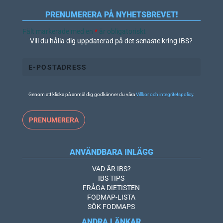
PRENUMERERA PÅ NYHETSBREVET!
Fält markerade med en
*
är obligatoriskt
Vill du hålla dig uppdaterad på det senaste kring IBS?
Genom att klicka på anmäl dig godkänner du våra
Villkor och integritetspolicy
.
ANVÄNDBARA INLÄGG
VAD ÄR IBS?
IBS TIPS
FRÅGA DIETISTEN
FODMAP-LISTA
SÖK FODMAPS
ANDRA LÄNKAR