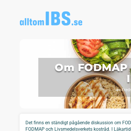
Om FODMAP o
av
Fredr
Det finns en ständigt pågående diskussion om FODM
FODMAP och Livsmedelsverkets kostråd. I Läkartidn