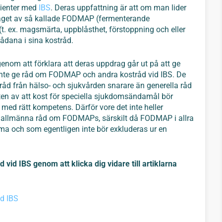
atienter med
IBS
. Deras uppfattning är att om man lider
ntaget av så kallade FODMAP (fermenterande
(t. ex. magsmärta, uppblåsthet, förstoppning och eller
ådana i sina kostråd.
enom att förklara att deras uppdrag går ut på att ge
an inte ge råd om FODMAP och andra kostråd vid IBS. De
 råd från hälso- och sjukvården snarare än generella råd
kten av att kost för speciella sjukdomsändamål bör
 med rätt kompetens. Därför vore det inte heller
ra allmänna råd om FODMAPs, särskilt då FODMAP i allra
a och som egentligen inte bör exkluderas ur en
id IBS genom att klicka dig vidare till artiklarna
ed IBS