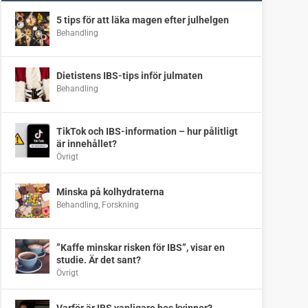
5 tips för att läka magen efter julhelgen
Behandling
Dietistens IBS-tips inför julmaten
Behandling
TikTok och IBS-information – hur pålitligt
är innehållet?
Övrigt
Minska på kolhydraterna
Behandling
,
Forskning
”Kaffe minskar risken för IBS”, visar en
studie. Är det sant?
Övrigt
Varför är IBS vanligare hos kvinnor?