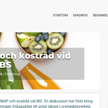
SYMTOM
DIAGNOS
BEHANDL
ch kostråd vid
IBS
ik
|
Forskning
AP och kostråd vid IBS. En diskussion har förts kring
ingen ifrågasätter ett antal läkare Livsmedelsverkets