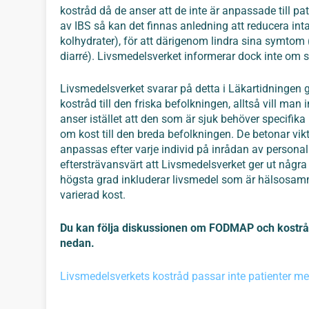
kostråd då de anser att de inte är anpassade till p
av IBS så kan det finnas anledning att reducera i
kolhydrater), för att därigenom lindra sina symtom 
diarré). Livsmedelsverket informerar dock inte om s
Livsmedelsverket svarar på detta i Läkartidningen g
kostråd till den friska befolkningen, alltså vill m
anser istället att den som är sjuk behöver specifika
om kost till den breda befolkningen. De betonar vi
anpassas efter varje individ på inrådan av personal
eftersträvansvärt att Livsmedelsverket ger ut någ
högsta grad inkluderar livsmedel som är hälsosamm
varierad kost.
Du kan följa diskussionen om FODMAP och kostråd v
nedan.
Livsmedelsverkets kostråd passar inte patienter m