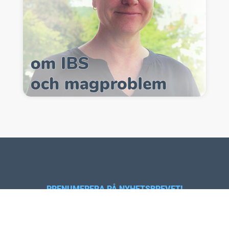
PRENUMERERA PÅ NYHETSBREVET!