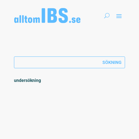
undersökning
Det är din vårdcentral som utför IBS-utredning. Vid
undersökningen känner läkaren på magen och...