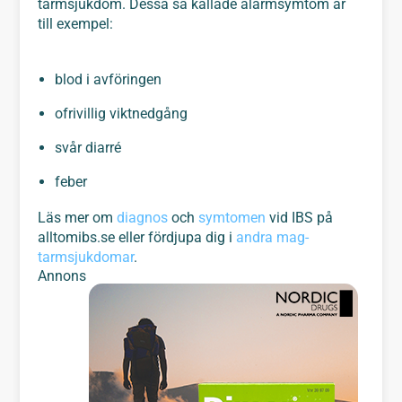
tarmsjukdom. Dessa så kallade alarmsymtom är
till exempel:
blod i avföringen
ofrivillig viktnedgång
svår diarré
feber
Läs mer om
diagnos
och
symtomen
vid IBS på
alltomibs.se eller fördjupa dig i
andra mag-
tarmsjukdomar
.
Annons