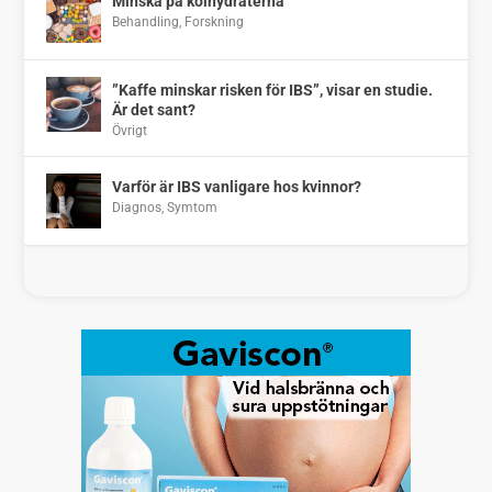
Minska på kolhydraterna
Behandling
,
Forskning
”Kaffe minskar risken för IBS”, visar en studie.
Är det sant?
Övrigt
Varför är IBS vanligare hos kvinnor?
Diagnos
,
Symtom