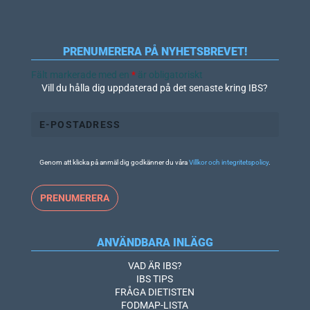
PRENUMERERA PÅ NYHETSBREVET!
Fält markerade med en
*
är obligatoriskt
Vill du hålla dig uppdaterad på det senaste kring IBS?
Genom att klicka på anmäl dig godkänner du våra
Villkor och integritetspolicy
.
ANVÄNDBARA INLÄGG
VAD ÄR IBS?
IBS TIPS
FRÅGA DIETISTEN
FODMAP-LISTA