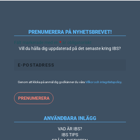
PRENUMERERA PÅ NYHETSBREVET!
Fält markerade med en
*
är obligatoriskt
Vill du hålla dig uppdaterad på det senaste kring IBS?
Genom att klicka på anmäl dig godkänner du våra
Villkor och integritetspolicy
.
ANVÄNDBARA INLÄGG
VAD ÄR IBS?
IBS TIPS