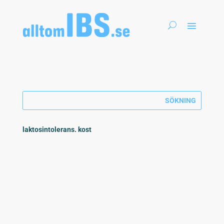
laktosintolerans. kost
Är laktosintolerans trendigare än IBS? Att utesluta
laktos ur kosten blir allt vanligare, men det...