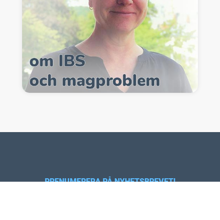
PRENUMERERA PÅ NYHETSBREVET!