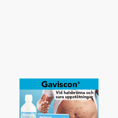
Det nya coronaviruset (SARS-CoV-2) sprids just nu
över världen och påverkar oss på många olika...