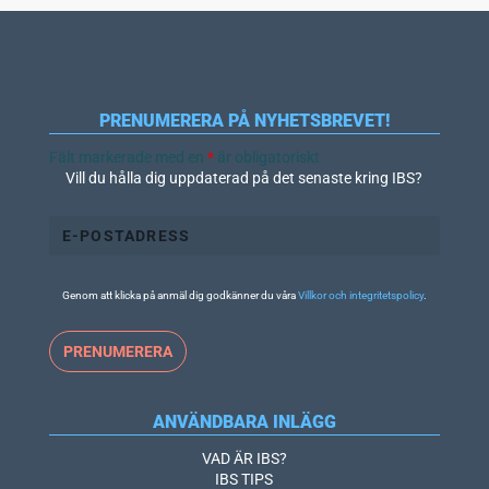
PRENUMERERA PÅ NYHETSBREVET!
Fält markerade med en
*
är obligatoriskt
Vill du hålla dig uppdaterad på det senaste kring IBS?
Genom att klicka på anmäl dig godkänner du våra
Villkor och integritetspolicy
.
ANVÄNDBARA INLÄGG
VAD ÄR IBS?
IBS TIPS