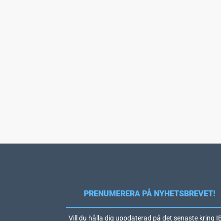
PRENUMERERA PÅ NYHETSBREVET!
Vill du hålla dig uppdaterad på det senaste kring 