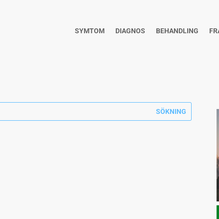
SYMTOM
DIAGNOS
BEHANDLING
FR
t äta ägg vid ibs?" Det finns inga livsmedel som...