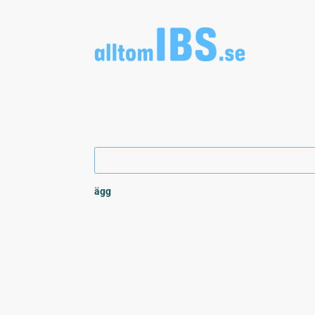
ägg
"Hej, min dotter verkar ha IBS. Hur funkar det at