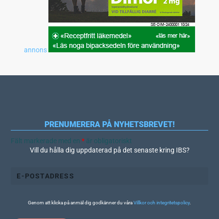
annons
PRENUMERERA PÅ NYHETSBREVET!
Fält markerade med en
*
är obligatoriskt
Vill du hålla dig uppdaterad på det senaste kring IBS?
Genom att klicka på anmäl dig godkänner du våra
Villkor och integritetspolicy
.