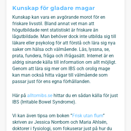
Kunskap för gladare magar
Kunskap kan vara en avgörande morot för en
friskare livsstil. Bland annat vet man att
högutbildade rent statistiskt är friskare än
lågutbildade. Man behöver dock inte utbilda sig till
läkare eller psykolog för att förstå och lära sig nya
saker om hälsa och välmående. Läs, lyssna, se,
prata, fundera, fråga och ifrågasätt. Internet är en
aldrig sinande källa till information om allt möjligt.
Genom att lära sig mer om IBS och orolig mage
kan man också hitta vägar till välmående som
passar just för ens egna förhållanden.
Här på
alltomibs.se
hittar du en sådan källa för just
IBS (Irritable Bowel Syndrome).
Vi kan även tipsa om boken ”
Frisk utan flum
”
skriven av Jessica Norrbom och Maria Ahlsén,
doktorer i fysiologi, som fokuserar just på hur du