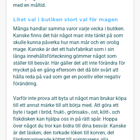
med en måltid.
Litet val i butiken stort val för magen
Många handlar samma varor varje vecka i butiken.
Kanske finns det här något man inte tänkt på som
skulle kunna påverka hur man mår och en orolig
mage. Kanske är det ett halvfabrikat som i sin
långa innehållsförteckning gömmer något som
ställer till besvär. Här gäller det att inte förändra för
mycket på en gång eftersom det då blir svårt att
hålla reda på vad som ger en positiv eller negativ
förändring.
Varför inte prova att byta ut något man brukar köpa
till ett annat märke till att börja med. Att göra ett
byte i taget i bröd, frukt-, grönsaks-, ost, kött-, och
fiskdisken kan hjälpa oss in på rätt spår. Hoppa
över något du tror kan bidra till dina besvär. Kanske
är det läsken, den torkade löken till korven, det
färdigmarinerade köttet till sommarens alla