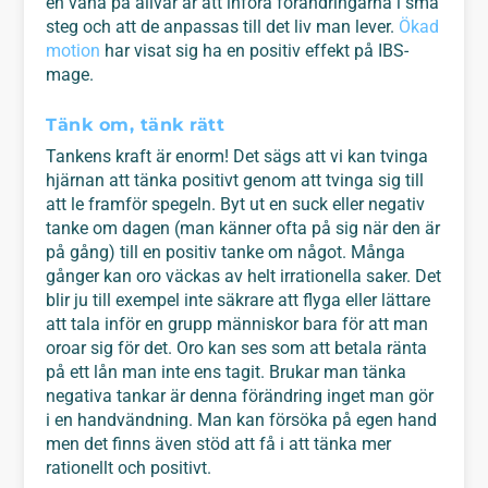
en vana på allvar är att införa förändringarna i små
steg och att de anpassas till det liv man lever.
Ökad
motion
har visat sig ha en positiv effekt på IBS-
mage.
Tänk om, tänk rätt
Tankens kraft är enorm! Det sägs att vi kan tvinga
hjärnan att tänka positivt genom att tvinga sig till
att le framför spegeln. Byt ut en suck eller negativ
tanke om dagen (man känner ofta på sig när den är
på gång) till en positiv tanke om något. Många
gånger kan oro väckas av helt irrationella saker. Det
blir ju till exempel inte säkrare att flyga eller lättare
att tala inför en grupp människor bara för att man
oroar sig för det. Oro kan ses som att betala ränta
på ett lån man inte ens tagit. Brukar man tänka
negativa tankar är denna förändring inget man gör
i en handvändning. Man kan försöka på egen hand
men det finns även stöd att få i att tänka mer
rationellt och positivt.