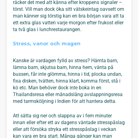
räcker det med att känna efter kroppens signaler –
törst. Vill man dock öka sitt vätskeintag oavsett om
man känner sig törstig kan en bra början vara att ta
ett extra glas vatten varje morgon efter frukost eller
ta två glas i lunchrestaurangen.
Stress, vanor och magen
Kanske är vardagen fylld av stress? Hämta barn,
lämna barn, skjutsa barn, hinna hem, vänta på
bussen, får inte glömma, hinna i tid, plocka undan,
fixa disken, tvätten, hinna klart, komma först, stå i
kö etc. Man behöver dock inte boka in en
Thailandsresa eller månadslång avslappningsresa
med tarmsköljning i Indien för att hantera detta.
Att sätta sig ner och slappna av i fem minuter
innan eller efter ett av dagens väntade stresspåslag
eller att försöka stryka ett stresspåslag i veckan
kan vara en bra start. Många gånger kan man