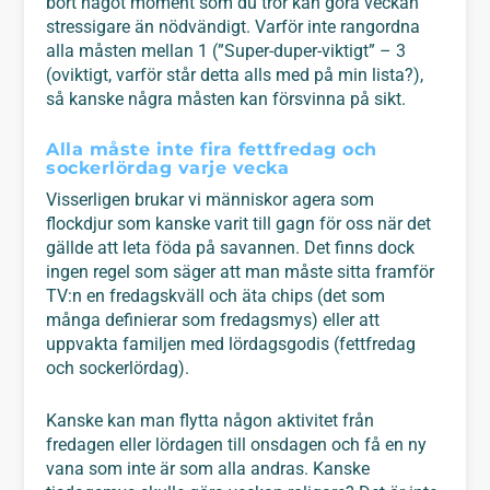
bort något moment som du tror kan göra veckan
stressigare än nödvändigt. Varför inte rangordna
alla måsten mellan 1 (”Super-duper-viktigt” – 3
(oviktigt, varför står detta alls med på min lista?),
så kanske några måsten kan försvinna på sikt.
Alla måste inte fira fettfredag och
sockerlördag varje vecka
Visserligen brukar vi människor agera som
flockdjur som kanske varit till gagn för oss när det
gällde att leta föda på savannen. Det finns dock
ingen regel som säger att man måste sitta framför
TV:n en fredagskväll och äta chips (det som
många definierar som fredagsmys) eller att
uppvakta familjen med lördagsgodis (fettfredag
och sockerlördag).
Kanske kan man flytta någon aktivitet från
fredagen eller lördagen till onsdagen och få en ny
vana som inte är som alla andras. Kanske