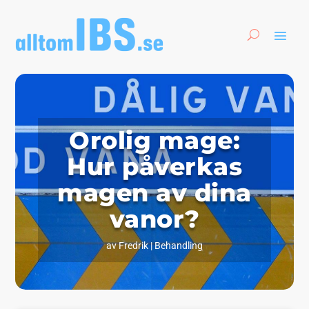
Orolig mage:
Hur påverkas
magen av dina
vanor?
av
Fredrik
|
Behandling