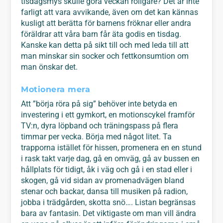
tisdagsmys skulle göra veckan roligare? Det är inte
farligt att vara avvikande, även om det kan kännas
kusligt att berätta för barnens fröknar eller andra
föräldrar att våra barn får äta godis en tisdag.
Kanske kan detta på sikt till och med leda till att
man minskar sin socker och fettkonsumtion om
man önskar det.
Motionera mera
Att ”börja röra på sig” behöver inte betyda en
investering i ett gymkort, en motionscykel framför
TV:n, dyra löpband och träningspass på flera
timmar per vecka. Börja med något litet. Ta
trapporna istället för hissen, promenera en en stund
i rask takt varje dag, gå en omväg, gå av bussen en
hållplats för tidigt, åk i väg och gå i en stad eller i
skogen, gå vid sidan av promenadvägen bland
stenar och backar, dansa till musiken på radion,
jobba i trädgården, skotta snö…. Listan begränsas
bara av fantasin. Det viktigaste om man vill ändra