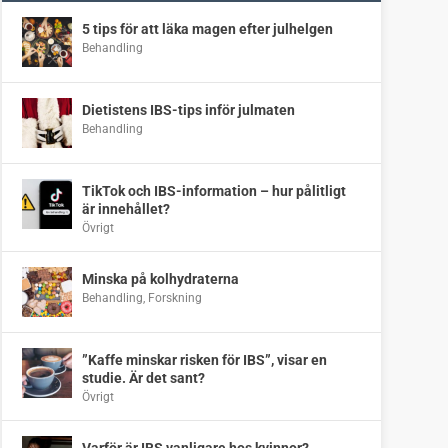
5 tips för att läka magen efter julhelgen
Behandling
Dietistens IBS-tips inför julmaten
Behandling
TikTok och IBS-information – hur pålitligt
är innehållet?
Övrigt
Minska på kolhydraterna
Behandling
,
Forskning
”Kaffe minskar risken för IBS”, visar en
studie. Är det sant?
Övrigt
Varför är IBS vanligare hos kvinnor?