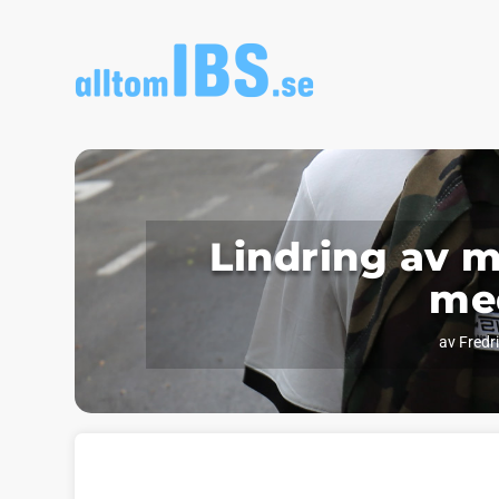
Lindring av 
me
av
Fredr