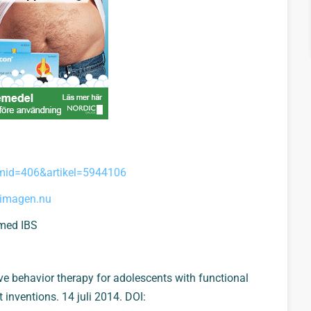
ramid=406&artikel=5944106
timagen.nu
 med IBS
ive behavior therapy for adolescents with functional
t inventions. 14 juli 2014. DOI: