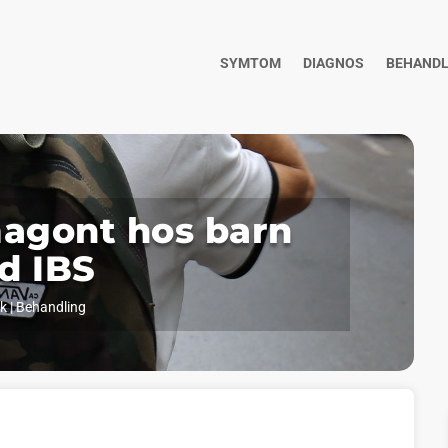
SYMTOM
DIAGNOS
BEHANDL
magont hos barn
d IBS
ik
|
Behandling