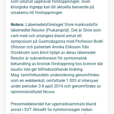
som iallafall upphäver förstoppningen. Även
kirurgiska ingrepp kan bli aktuella beroende på
orsakerna till förstoppningen.
Notera:
Läkemedelsföretaget Shire marknadsför
läkemedlet Resolor (Prukaloprid). Det är Shire som
varit med och arrangera bland annat ett
symposium på Gastrodagarna med Professor Bodil
Ohlsson och patienten Annika Eriksson från
Stockholm som blivit hjälpt av deras läkemedel.
Resolor är subventionerat för symtomatisk
behandling av kronisk förstoppning hos kvinnor där
laxativ inte ger tillfredsställande lindring.
Mag- tarmförbundets undersökning genomfördes
som en webbenkät, omfattade 1 003 st intervjuer
under perioden 3-8 april 2014 och genomfördes av
opinionsinstitutet Novus.
Pressmeddelandet har uppmärksammats bland
annat i SVT Aktuellt Se nyhetsinslagen nedan.