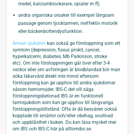
medel, kalciumblockerare, opiater m fl)
andra organiska orsaker till exempel långsam
passage genom tjocktarmen, ineffektiv motorik
eller bäckenbottendysfunktion.
Annan sjukdom
kan också ge förstoppning som ett
symtom (depression, fissur, prokit, cancer,
hyperkalcemi, diabetes, Mb Parkinson, stroke
etc). Om inte förstoppningen går över efter 3-4
veckor eller om avföringen är blodblandad bör man
söka läkarvård direkt inte minst eftersom
förstoppning kan ge upphov till andra sjukdomar
såsom hemorrojder. IBS-C det vill säga
förstoppningsbetonad IBS är en funktionell
tarmsjukdom som kan ge upphov till långvariga
förstoppningstillstånd. Ofta är då besvären också
kopplade till smärtor och/eller obehag, svullnad
och uppblåsthet i buken. Du kan läsa mycket mer
om IBS och IBS-C här på alltomibs.se.