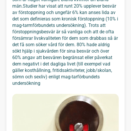
män.Studier har visat att runt 20% upplever besvär
av förstoppning och ungefär 6% kan anses lida av
det som definieras som kronisk förstoppning (10% i
mag-tarmförbundets undersökning). Trots att
förstoppningsbesvär är så vanliga och att de ofta
försämrar livskvaliteten för dem som drabbas så är
det få som söker vård för dem. 80% hade aldrig
sökt hjälp i sjukvården för sina besvär och över
60% angav att besvären begränsat eller påverkat
dem negativt i det dagliga livet (till exempel vad
gäller kosthållning, fritidsaktiviteter, jobb/skolan,
sömn och sexliv) enligt mag-tarförbundets
undersökning