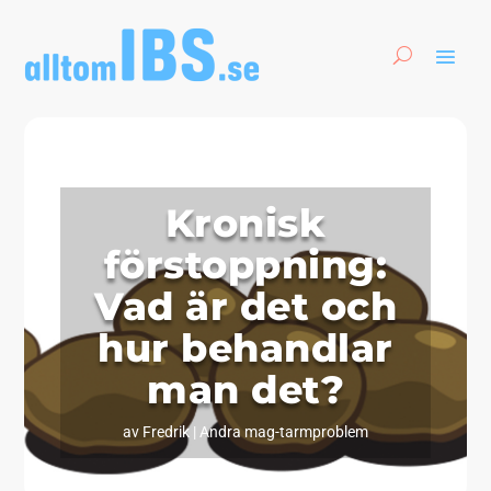
Kronisk
förstoppning:
Vad är det och
hur behandlar
man det?
av
Fredrik
|
Andra mag-tarmproblem