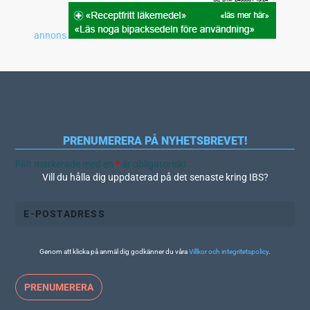
annons
PRENUMERERA PÅ NYHETSBREVET!
Fält markerade med en
*
är obligatoriskt
Vill du hålla dig uppdaterad på det senaste kring IBS?
Genom att klicka på anmäl dig godkänner du våra
Villkor och integritetspolicy
.