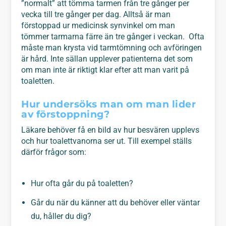
”normalt” att tömma tarmen från tre gånger per
vecka till tre gånger per dag. Alltså är man
förstoppad ur medicinsk synvinkel om man
tömmer tarmarna färre än tre gånger i veckan. Ofta
måste man krysta vid tarmtömning och avföringen
är hård. Inte sällan upplever patienterna det som
om man inte är riktigt klar efter att man varit på
toaletten.
Hur undersöks man om man lider
av förstoppning?
Läkare behöver få en bild av hur besvären upplevs
och hur toalettvanorna ser ut. Till exempel ställs
därför frågor som:
Hur ofta går du på toaletten?
Går du när du känner att du behöver eller väntar
du, håller du dig?