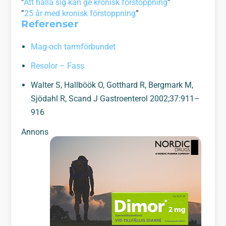
”
Att hålla sig kan ge kronisk förstoppning
”
”
25 år med kronisk förstoppning
”
Referenser
Mag-och tarmförbundet
Resolor – Fass
Walter S, Hallböök O, Gotthard R, Bergmark M,
Sjödahl R, Scand J Gastroenterol 2002;37:911–
916
Annons