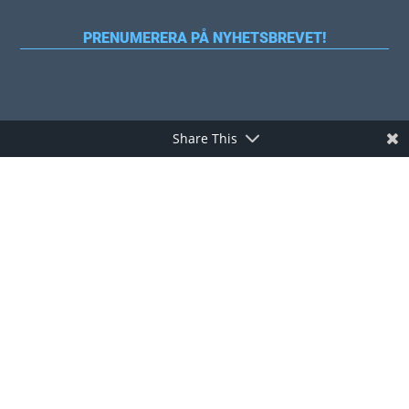
PRENUMERERA PÅ NYHETSBREVET!
Share This
ANVÄNDBARA INLÄGG
VAD ÄR IBS?
IBS TIPS
FRÅGA DIETISTEN
FODMAP-LISTA
SÖK FODMAPS