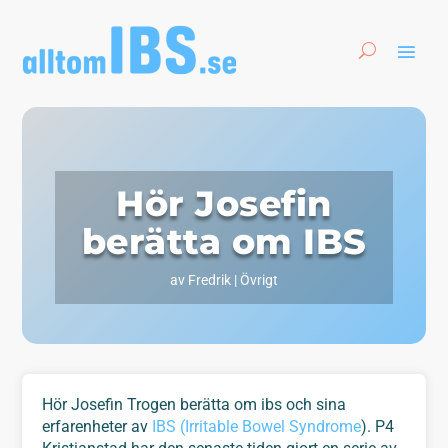
Hör Josefin
berätta om IBS
av
Fredrik
|
Övrigt
Hör Josefin Trogen berätta om ibs och sina
erfarenheter av
IBS (Irritable Bowel Syndrome
). P4