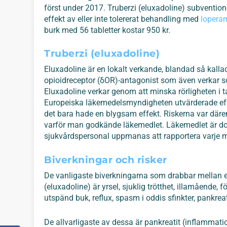
först under 2017. Truberzi (eluxadoline) subvention
effekt av eller inte tolererat behandling med
lopera
burk med 56 tabletter kostar 950 kr.
Truberzi (eluxadoline)
Eluxadoline är en lokalt verkande, blandad så kalla
opioidreceptor (δOR)-antagonist som även verkar s
Eluxadoline verkar genom att minska rörligheten i t
Europeiska läkemedelsmyndigheten utvärderade eff
det bara hade en blygsam effekt. Riskerna var däre
varför man godkände läkemedlet. Läkemedlet är do
sjukvårdspersonal uppmanas att rapportera varje m
Biverkningar och risker
De vanligaste biverkningarna som drabbar mellan e
(eluxadoline) är yrsel, sjuklig trötthet, illamående,
utspänd buk, reflux, spasm i oddis sfinkter, pankreat
De allvarligaste av dessa är pankreatit (inflammati