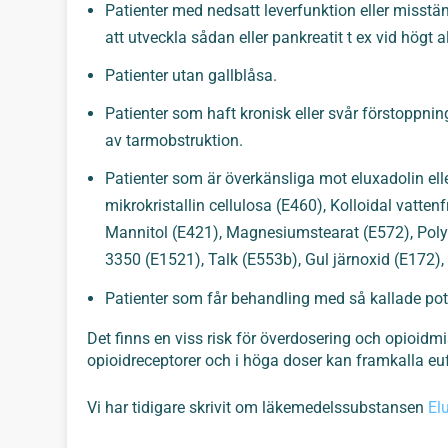
Patienter med nedsatt leverfunktion eller misstä
att utveckla sådan eller pankreatit t ex vid högt 
Patienter utan gallblåsa.
Patienter som haft kronisk eller svår förstoppni
av tarmobstruktion.
Patienter som är överkänsliga mot eluxadolin ell
mikrokristallin cellulosa (E460), Kolloidal vatten
Mannitol (E421), Magnesiumstearat (E572), Poly
3350 (E1521), Talk (E553b), Gul järnoxid (E172),
Patienter som får behandling med så kallade po
Det finns en viss risk för överdosering och opioidm
opioidreceptorer och i höga doser kan framkalla eu
Vi har tidigare skrivit om läkemedelssubstansen
El