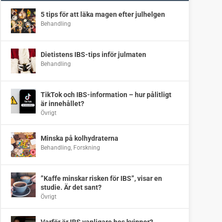
5 tips för att läka magen efter julhelgen
Behandling
Dietistens IBS-tips inför julmaten
Behandling
TikTok och IBS-information – hur pålitligt
är innehållet?
Övrigt
Minska på kolhydraterna
Behandling
,
Forskning
”Kaffe minskar risken för IBS”, visar en
studie. Är det sant?
Övrigt
Varför är IBS vanligare hos kvinnor?