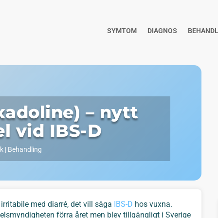
SYMTOM
DIAGNOS
BEHANDL
xadoline) – nytt
l vid IBS-D
ik
|
Behandling
rritabile med diarré, det vill säga
IBS-D
hos vuxna.
myndigheten förra året men blev tillgängligt i Sverige