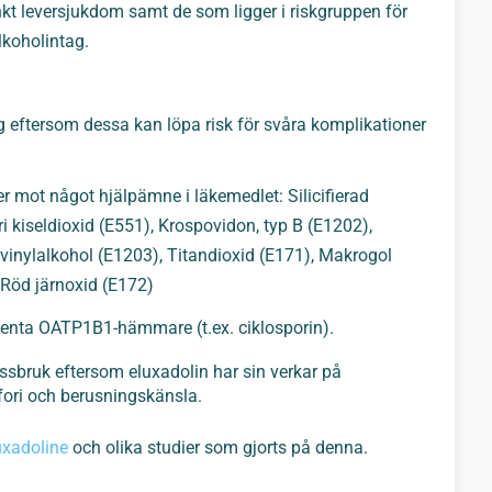
nkt leversjukdom samt de som ligger i riskgruppen för
alkoholintag.
ng eftersom dessa kan löpa risk för svåra komplikationer
er mot något hjälpämne i läkemedlet: Silicifierad
fri kiseldioxid (E551), Krospovidon, typ B (E1202),
vinylalkohol (E1203), Titandioxid (E171), Makrogol
 Röd järnoxid (E172)
tenta OATP1B1-hämmare (t.ex. ciklosporin).
issbruk eftersom eluxadolin har sin verkar på
fori och berusningskänsla.
uxadoline
och olika studier som gjorts på denna.