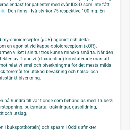
eras endast för patienter med svår IBS-D som inte fått
mid
. Den finns i två styrkor 75 respektive 100 mg. En
d my-opioidreceptor (μOR)-agonist och delta-
om en agonist vid kappa-opioidreceptorn (κOR).
armen vilket i sin tur tros kunna minska smärta. När den
ekten av Truberzi (eluxadoline) konstaterade man att
mot relativt små och biverkningrna för det mesta milda,
ck föremål för utökad bevakning och hälso- och
isstänkt biverkning.
n på hundra till var tionde som behandlas med Truberzi
 förstoppning, buksmärta, kräkningar, gasbildning,
it och utslag.
on i bukspottkörteln) och spasm i Oddis sfinkter