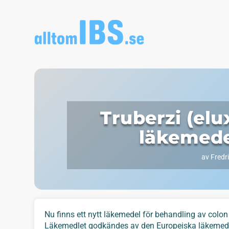
Truberzi (elu
läkemede
av
Fredr
Nu finns ett nytt läkemedel för behandling av colon i
Läkemedlet godkändes av den Europeiska läkemedels