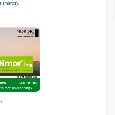
r smärtor).
r: