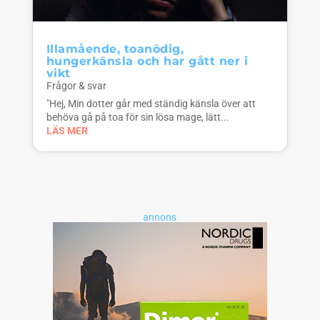
Illamående, toanödig,
hungerkänsla och har gått ner i
vikt
Frågor & svar
"Hej, Min dotter går med ständig känsla över att
behöva gå på toa för sin lösa mage, lätt...
LÄS MER
annons