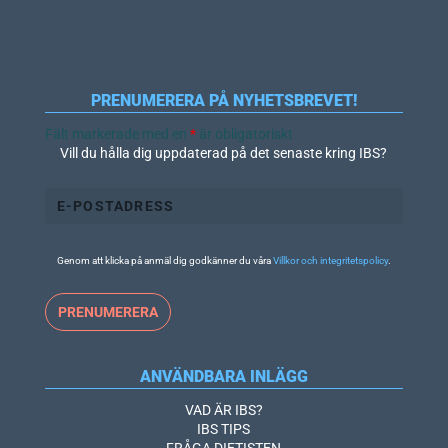
PRENUMERERA PÅ NYHETSBREVET!
Fält markerade med en
*
är obligatoriskt
Vill du hålla dig uppdaterad på det senaste kring IBS?
Genom att klicka på anmäl dig godkänner du våra
Villkor och integritetspolicy
.
ANVÄNDBARA INLÄGG
VAD ÄR IBS?
IBS TIPS