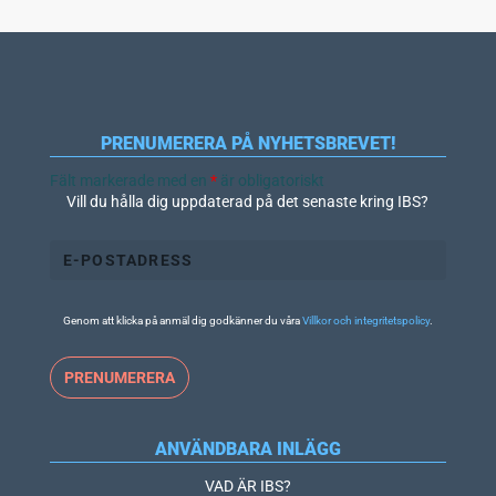
PRENUMERERA PÅ NYHETSBREVET!
Fält markerade med en
*
är obligatoriskt
Vill du hålla dig uppdaterad på det senaste kring IBS?
Genom att klicka på anmäl dig godkänner du våra
Villkor och integritetspolicy
.
ANVÄNDBARA INLÄGG
VAD ÄR IBS?