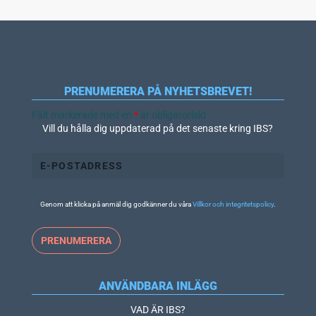
PRENUMERERA PÅ NYHETSBREVET!
Fält markerade med en
*
är obligatoriskt
Vill du hålla dig uppdaterad på det senaste kring IBS?
Genom att klicka på anmäl dig godkänner du våra
Villkor och integritetspolicy
.
ANVÄNDBARA INLÄGG
VAD ÄR IBS?