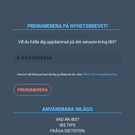
PRENUMERERA PÅ NYHETSBREVET!
Fält markerade med en
*
är obligatoriskt
Vill du hålla dig uppdaterad på det senaste kring IBS?
Genom att klicka på anmäl dig godkänner du våra
Villkor och integritetspolicy
.
ANVÄNDBARA INLÄGG
VAD ÄR IBS?
IBS TIPS
FRÅGA DIETISTEN