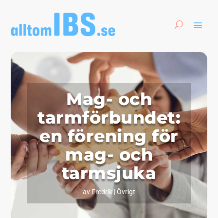
Mag- och
tarmförbundet:
en förening för
mag- och
tarmsjuka
av
Fredrik
|
Övrigt