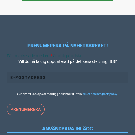
PRENUMERERA PÅ NYHETSBREVET!
Fält markerade med en
*
är obligatoriskt
Vill du hålla dig uppdaterad på det senaste kring IBS?
Genom att klicka på anmäl dig godkänner du våra
Villkor och integritetspolicy
.
ANVÄNDBARA INLÄGG