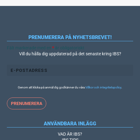
PRENUMERERA PÅ NYHETSBREVET!
Fält markerade med en
*
är obligatoriskt
Vill du hålla dig uppdaterad på det senaste kring IBS?
Genom att klicka på anmäl dig godkänner du våra
Villkor och integritetspolicy
.
ANVÄNDBARA INLÄGG
VAD ÄR IBS?
IBS TIPS