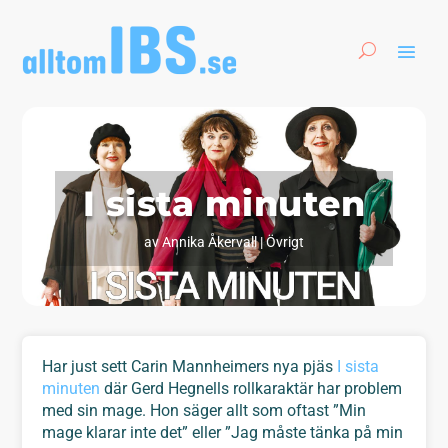
I sista minuten
av
Annika Åkervall
|
Övrigt
Har just sett Carin Mannheimers nya pjäs
I sista
minuten
där Gerd Hegnells rollkaraktär har problem
med sin mage. Hon säger allt som oftast ”
Min
mage klarar inte det”
eller ”
Jag måste tänka på min