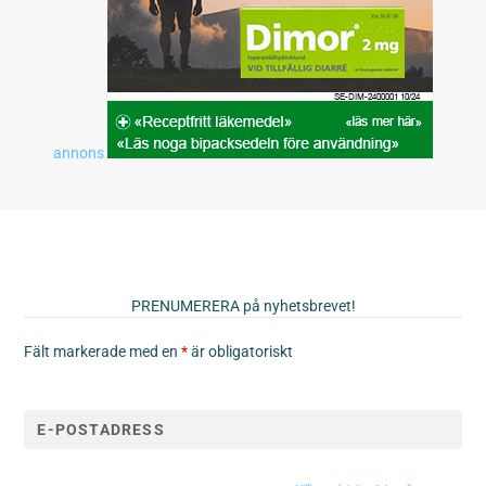
annons
PRENUMERERA på nyhetsbrevet!
Fält markerade med en
*
är obligatoriskt
Vill du hålla dig uppdaterad på det senaste kring IBS?