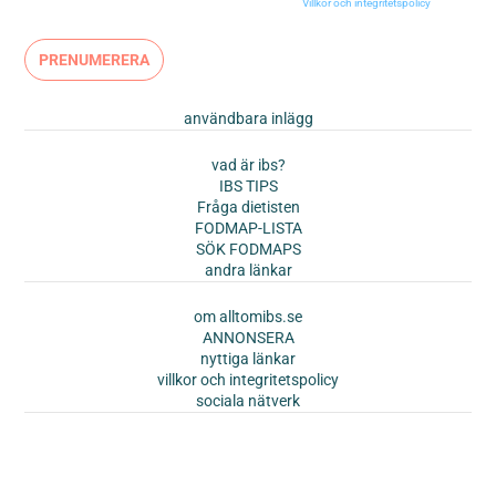
Genom att klicka på anmäl dig godkänner du våra
Villkor och integritetspolicy
.
användbara inlägg
vad är ibs?
IBS TIPS
Fråga dietisten
FODMAP-LISTA
SÖK FODMAPS
andra länkar
om alltomibs.se
ANNONSERA
nyttiga länkar
villkor och integritetspolicy
sociala nätverk